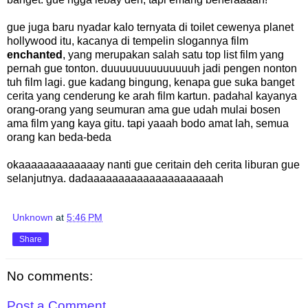
gue juga baru nyadar kalo ternyata di toilet cewenya planet
hollywood itu, kacanya di tempelin slogannya film
enchanted
, yang merupakan salah satu top list film yang
pernah gue tonton. duuuuuuuuuuuuuuh jadi pengen nonton
tuh film lagi. gue kadang bingung, kenapa gue suka banget
cerita yang cenderung ke arah film kartun. padahal kayanya
orang-orang yang seumuran ama gue udah mulai bosen
ama film yang kaya gitu. tapi yaaah bodo amat lah, semua
orang kan beda-beda
okaaaaaaaaaaaaay nanti gue ceritain deh cerita liburan gue
selanjutnya. dadaaaaaaaaaaaaaaaaaaaaah
Unknown
at
5:46 PM
Share
No comments:
Post a Comment