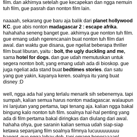
film. dan akhirnya setelah gue kecapekan dan ngga nemuin
tuh film, gue pasrah dan nonton film lain.
naaaah, sekarang gue baru aja balik dari
planet hollywood
KC
. gue abis nonton
madagascar 2 : escape afrika
.
hahahaha seneng banget gue. akhirnya gue nonton tuh film.
gue emang udah ngerencanain buat nonton tuh film dari
awal. dan waktu gue disana, gue ngeliat beberapa thriller
film buat liburan, yaitu :
bolt, the ugly duckling and me,
sama
hotel for dogs.
dan gue udah memutuskan untuk
segera nonton bolt, yang emang udah ada di bioskop. gue
juga ngeliat ada stand buat
bedtimes stories
. dan satu
yang gue yakin, kayanya keren. soalnya itu yang buat
disney :D
well, ngga ada hal yang terlalu menarik sih sebenernya. tapi
sumpah, kalian semua harus nonton madagascar. walaupun
ini lanjutan yang pertama, tapi tenang aja. kalian ngga bakal
bingung kalo nonton tuh film. soalnya hal-hal penting yang
ada di film pertama bakal diringkas dan diulang dari awal.
hahaha ohya, gue saranin kalian semua udah siap-siap
ketawa sepanjang film soalnya filmnya lucuuuuuuuuu
banget. gue ngga lebay deh, tapi emang beneraaaan!