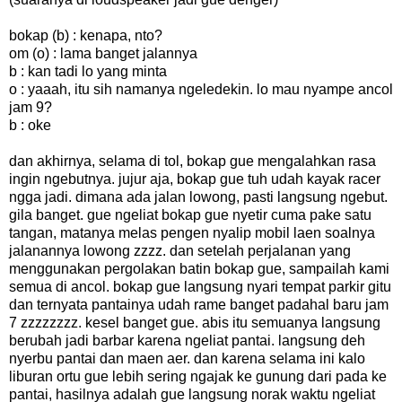
bokap (b) : kenapa, nto?
om (o) : lama banget jalannya
b : kan tadi lo yang minta
o : yaaah, itu sih namanya ngeledekin. lo mau nyampe ancol
jam 9?
b : oke
dan akhirnya, selama di tol, bokap gue mengalahkan rasa
ingin ngebutnya. jujur aja, bokap gue tuh udah kayak racer
ngga jadi. dimana ada jalan lowong, pasti langsung ngebut.
gila banget. gue ngeliat bokap gue nyetir cuma pake satu
tangan, matanya melas pengen nyalip mobil laen soalnya
jalanannya lowong zzzz. dan setelah perjalanan yang
menggunakan pergolakan batin bokap gue, sampailah kami
semua di ancol. bokap gue langsung nyari tempat parkir gitu
dan ternyata pantainya udah rame banget padahal baru jam
7 zzzzzzzz. kesel banget gue. abis itu semuanya langsung
berubah jadi barbar karena ngeliat pantai. langsung deh
nyerbu pantai dan maen aer. dan karena selama ini kalo
liburan ortu gue lebih sering ngajak ke gunung dari pada ke
pantai, hasilnya adalah gue langsung norak waktu ngeliat