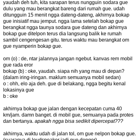
yaudah deh tuh, kita sarapan terus nungguin sodara gue
dulu yang mau berangkat bareng dari rumah gue. udah
ditungguin 15 menit ngga dateng-dateng, akhirnya bokap
gue inisiatif mau jemput. ngga lama setelah bokap gue
berangkat ngga taunya sodara gue dateng dan akhirnya
bokap gue ditelpon terus dia langsung balik ke rumah
sambil cengengesan gitu. terus waktu mau berangkat om
gue nyamperin bokap gue.
om (o) : de, ntar jalannya jangan ngebut. kanvas rem mobil
gue rada eror
bokap (b) : oke, yaudah. siapa nih yang mau di depan?
(dalam iring-iringan. maklum semuanya mobil sedan)
o : ohh, elo aja deh. gue di belakang, ngga begitu kenal
lokasinya gue
b : oke
akhirnya bokap gue jalan dengan kecepatan cuma 40
km/jam. damn banget. di mobil gue, semuanya pada protes
dan bertanya.
apakah ngga bisa sedikit dipercepat???
akhirnya, waktu udah di jalan tol, om gue nelpon bokap gue.
(suaranya di loudspeaker jadi gue denger)