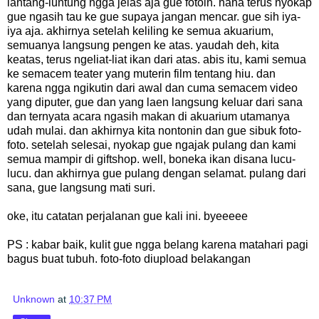
lantang-luntung ngga jelas aja gue fotoin. haha terus nyokap
gue ngasih tau ke gue supaya jangan mencar. gue sih iya-
iya aja. akhirnya setelah keliling ke semua akuarium,
semuanya langsung pengen ke atas. yaudah deh, kita
keatas, terus ngeliat-liat ikan dari atas. abis itu, kami semua
ke semacem teater yang muterin film tentang hiu. dan
karena ngga ngikutin dari awal dan cuma semacem video
yang diputer, gue dan yang laen langsung keluar dari sana
dan ternyata acara ngasih makan di akuarium utamanya
udah mulai. dan akhirnya kita nontonin dan gue sibuk foto-
foto. setelah selesai, nyokap gue ngajak pulang dan kami
semua mampir di giftshop. well, boneka ikan disana lucu-
lucu. dan akhirnya gue pulang dengan selamat. pulang dari
sana, gue langsung mati suri.
oke, itu catatan perjalanan gue kali ini. byeeeee
PS : kabar baik, kulit gue ngga belang karena matahari pagi
bagus buat tubuh. foto-foto diupload belakangan
Unknown
at
10:37 PM