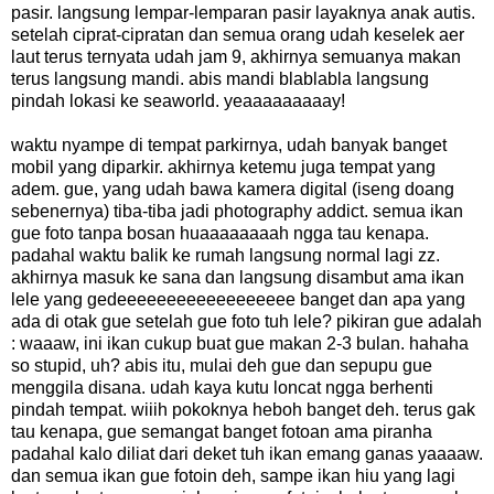
pasir. langsung lempar-lemparan pasir layaknya anak autis.
setelah ciprat-cipratan dan semua orang udah keselek aer
laut terus ternyata udah jam 9, akhirnya semuanya makan
terus langsung mandi. abis mandi blablabla langsung
pindah lokasi ke seaworld. yeaaaaaaaaay!
waktu nyampe di tempat parkirnya, udah banyak banget
mobil yang diparkir. akhirnya ketemu juga tempat yang
adem. gue, yang udah bawa kamera digital (iseng doang
sebenernya) tiba-tiba jadi photography addict. semua ikan
gue foto tanpa bosan huaaaaaaaah ngga tau kenapa.
padahal waktu balik ke rumah langsung normal lagi zz.
akhirnya masuk ke sana dan langsung disambut ama ikan
lele yang gedeeeeeeeeeeeeeeeeee banget dan apa yang
ada di otak gue setelah gue foto tuh lele? pikiran gue adalah
: waaaw, ini ikan cukup buat gue makan 2-3 bulan. hahaha
so stupid, uh? abis itu, mulai deh gue dan sepupu gue
menggila disana. udah kaya kutu loncat ngga berhenti
pindah tempat. wiiih pokoknya heboh banget deh. terus gak
tau kenapa, gue semangat banget fotoan ama piranha
padahal kalo diliat dari deket tuh ikan emang ganas yaaaaw.
dan semua ikan gue fotoin deh, sampe ikan hiu yang lagi