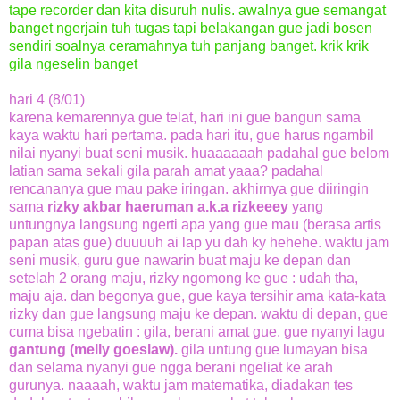
tape recorder dan kita disuruh nulis. awalnya gue semangat
banget ngerjain tuh tugas tapi belakangan gue jadi bosen
sendiri soalnya ceramahnya tuh panjang banget. krik krik
gila ngeselin banget
hari 4 (8/01)
karena kemarennya gue telat, hari ini gue bangun sama
kaya waktu hari pertama. pada hari itu, gue harus ngambil
nilai nyanyi buat seni musik. huaaaaaah padahal gue belom
latian sama sekali gila parah amat yaaa? padahal
rencananya gue mau pake iringan. akhirnya gue diiringin
sama
rizky akbar haeruman a.k.a rizkeeey
yang
untungnya langsung ngerti apa yang gue mau (berasa artis
papan atas gue) duuuuh ai lap yu dah ky hehehe. waktu jam
seni musik, guru gue nawarin buat maju ke depan dan
setelah 2 orang maju, rizky ngomong ke gue : udah tha,
maju aja. dan begonya gue, gue kaya tersihir ama kata-kata
rizky dan gue langsung maju ke depan. waktu di depan, gue
cuma bisa ngebatin : gila, berani amat gue. gue nyanyi lagu
gantung (melly goeslaw).
gila untung gue lumayan bisa
dan selama nyanyi gue ngga berani ngeliat ke arah
gurunya. naaaah, waktu jam matematika, diadakan tes