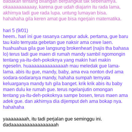
dadakan tentang bilangan berpangkat tak sebenarnya.
okaaaaaaaaaay, karena gue udah diajarin itu rada lama,
akhirnya tadi gue rada lupa. untung lumayan bisa.
hahahaha gila keren amat gue bisa ngerjain matematika.
hari 5 (9/01)
heem.. hari ini gue rasanya campur aduk. pertama, gue baru
tau kalo ternyata gebetan gue naksir ama cewe laen.
huahuahua gila gue langsung brokenheart (najis tha bahasa
lo) terus tadi gue maen di rumah mandy sambil ngomongin
tentang ya-itu-deh-pokoknya yang makin hari makin
ngeselin. huaaaaaaaaaaaaaah mau meledak gue lama-
lama. abis itu gue, mandy, baby, ama eva nonton dvd ama
sodara-sodaranya mandy, hahaha sumpah ternyata
keluarganya mandy tuh gila banget. krik krik abis itu baby
maen dulu ke rumah gue. terus ngelanjutin omongan
tentang ya-itu-deh-pokoknya sampe bosen, terus maen ama
adek gue. dan akhirnya dia dijemput deh ama bokap nya.
hahahaha
yaaaaaaaah, itu tadi perjalan gue seminggu ini.
dadaaaaaaaaaaaaaaaaah