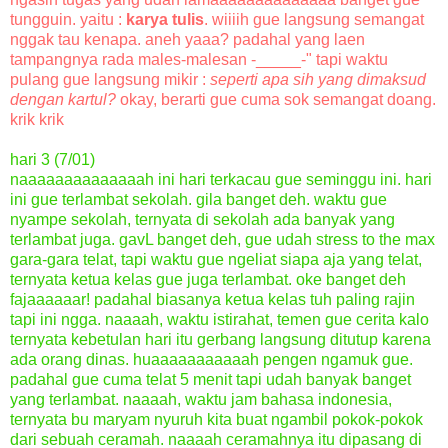
tungguin. yaitu :
karya tulis
. wiiiih gue langsung semangat
nggak tau kenapa. aneh yaaa? padahal yang laen
tampangnya rada males-malesan -_____-" tapi waktu
pulang gue langsung mikir :
seperti apa sih yang dimaksud
dengan kartul?
okay, berarti gue cuma sok semangat doang.
krik krik
hari 3 (7/01)
naaaaaaaaaaaaaah ini hari terkacau gue seminggu ini. hari
ini gue terlambat sekolah. gila banget deh. waktu gue
nyampe sekolah, ternyata di sekolah ada banyak yang
terlambat juga. gavL banget deh, gue udah stress to the max
gara-gara telat, tapi waktu gue ngeliat siapa aja yang telat,
ternyata ketua kelas gue juga terlambat. oke banget deh
fajaaaaaar! padahal biasanya ketua kelas tuh paling rajin
tapi ini ngga. naaaah, waktu istirahat, temen gue cerita kalo
ternyata kebetulan hari itu gerbang langsung ditutup karena
ada orang dinas. huaaaaaaaaaaah pengen ngamuk gue.
padahal gue cuma telat 5 menit tapi udah banyak banget
yang terlambat. naaaah, waktu jam bahasa indonesia,
ternyata bu maryam nyuruh kita buat ngambil pokok-pokok
dari sebuah ceramah. naaaah ceramahnya itu dipasang di