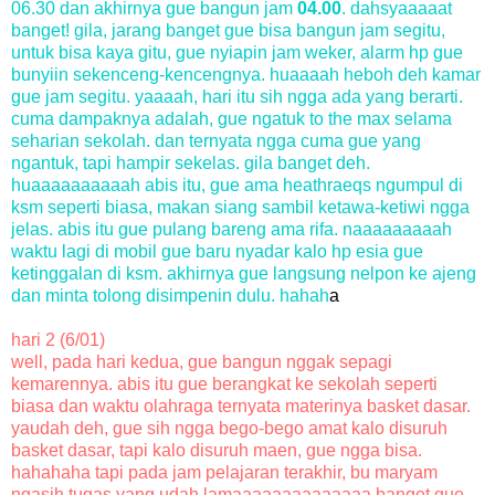
06.30 dan akhirnya gue bangun jam
04.00
. dahsyaaaaat
banget! gila, jarang banget gue bisa bangun jam segitu,
untuk bisa kaya gitu, gue nyiapin jam weker, alarm hp gue
bunyiin sekenceng-kencengnya. huaaaah heboh deh kamar
gue jam segitu. yaaaah, hari itu sih ngga ada yang berarti.
cuma dampaknya adalah, gue ngatuk to the max selama
seharian sekolah. dan ternyata ngga cuma gue yang
ngantuk, tapi hampir sekelas. gila banget deh.
huaaaaaaaaaah abis itu, gue ama heathraeqs ngumpul di
ksm seperti biasa, makan siang sambil ketawa-ketiwi ngga
jelas. abis itu gue pulang bareng ama rifa. naaaaaaaaah
waktu lagi di mobil gue baru nyadar kalo hp esia gue
ketinggalan di ksm. akhirnya gue langsung nelpon ke ajeng
dan minta tolong disimpenin dulu. hahah
a
hari 2 (6/01)
well, pada hari kedua, gue bangun nggak sepagi
kemarennya. abis itu gue berangkat ke sekolah seperti
biasa dan waktu olahraga ternyata materinya basket dasar.
yaudah deh, gue sih ngga bego-bego amat kalo disuruh
basket dasar, tapi kalo disuruh maen, gue ngga bisa.
hahahaha tapi pada jam pelajaran terakhir, bu maryam
ngasih tugas yang udah lamaaaaaaaaaaaaaa banget gue