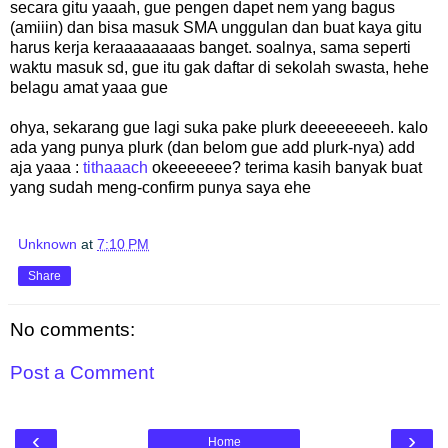
secara gitu yaaah, gue pengen dapet nem yang bagus
(amiiin) dan bisa masuk SMA unggulan dan buat kaya gitu
harus kerja keraaaaaaaas banget. soalnya, sama seperti
waktu masuk sd, gue itu gak daftar di sekolah swasta, hehe
belagu amat yaaa gue
ohya, sekarang gue lagi suka pake plurk deeeeeeeeh. kalo
ada yang punya plurk (dan belom gue add plurk-nya) add
aja yaaa :
tithaaach
okeeeeeee? terima kasih banyak buat
yang sudah meng-confirm punya saya ehe
Unknown
at
7:10 PM
Share
No comments:
Post a Comment
‹
›
Home