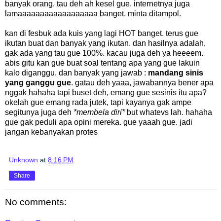
banyak orang. tau deh ah kesel gue. internetnya juga
lamaaaaaaaaaaaaaaaaaa banget. minta ditampol.
kan di fesbuk ada kuis yang lagi HOT banget. terus gue
ikutan buat dan banyak yang ikutan. dan hasilnya adalah,
gak ada yang tau gue 100%. kacau juga deh ya heeeem.
abis gitu kan gue buat soal tentang apa yang gue lakuin
kalo diganggu. dan banyak yang jawab :
mandang sinis
yang ganggu gue
. gatau deh yaaa, jawabannya bener apa
nggak hahaha tapi buset deh, emang gue sesinis itu apa?
okelah gue emang rada jutek, tapi kayanya gak ampe
segitunya juga deh
*membela diri*
but whatevs lah. hahaha
gue gak peduli apa opini mereka. gue yaaah gue. jadi
jangan kebanyakan protes
Unknown
at
8:16 PM
Share
No comments: