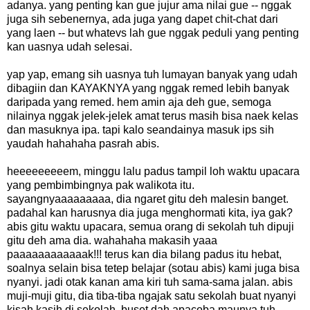
adanya. yang penting kan gue jujur ama nilai gue -- nggak
juga sih sebenernya, ada juga yang dapet chit-chat dari
yang laen -- but whatevs lah gue nggak peduli yang penting
kan uasnya udah selesai.
yap yap, emang sih uasnya tuh lumayan banyak yang udah
dibagiin dan KAYAKNYA yang nggak remed lebih banyak
daripada yang remed. hem amin aja deh gue, semoga
nilainya nggak jelek-jelek amat terus masih bisa naek kelas
dan masuknya ipa. tapi kalo seandainya masuk ips sih
yaudah hahahaha pasrah abis.
heeeeeeeeem, minggu lalu padus tampil loh waktu upacara
yang pembimbingnya pak walikota itu.
sayangnyaaaaaaaaa, dia ngaret gitu deh malesin banget.
padahal kan harusnya dia juga menghormati kita, iya gak?
abis gitu waktu upacara, semua orang di sekolah tuh dipuji
gitu deh ama dia. wahahaha makasih yaaa
paaaaaaaaaaaak!!! terus kan dia bilang padus itu hebat,
soalnya selain bisa tetep belajar (sotau abis) kami juga bisa
nyanyi. jadi otak kanan ama kiri tuh sama-sama jalan. abis
muji-muji gitu, dia tiba-tiba ngajak satu sekolah buat nyanyi
kisah kasih di sekolah. buset dah apacoba maunya tuh