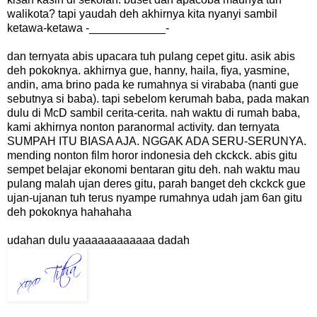
walikota? tapi yaudah deh akhirnya kita nyanyi sambil
ketawa-ketawa -____________-
dan ternyata abis upacara tuh pulang cepet gitu. asik abis
deh pokoknya. akhirnya gue, hanny, haila, fiya, yasmine,
andin, ama brino pada ke rumahnya si virababa (nanti gue
sebutnya si baba). tapi sebelom kerumah baba, pada makan
dulu di McD sambil cerita-cerita. nah waktu di rumah baba,
kami akhirnya nonton paranormal activity. dan ternyata
SUMPAH ITU BIASA AJA. NGGAK ADA SERU-SERUNYA.
mending nonton film horor indonesia deh ckckck. abis gitu
sempet belajar ekonomi bentaran gitu deh. nah waktu mau
pulang malah ujan deres gitu, parah banget deh ckckck gue
ujan-ujanan tuh terus nyampe rumahnya udah jam 6an gitu
deh pokoknya hahahaha
udahan dulu yaaaaaaaaaaaa dadah