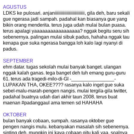
AGUSTUS
LDKS ke pulosari. anjaniiiiiiiiiiiiiiiiiiiiiiiii, gila deh, baru sekali
gue ngerasa jadi sampah. padahal kan biasanya gue yang
bikin orang menderita. terus juga udah mulai bulan puasa.
terus apalagi yaaaaaaaaaaaaaaaaa? nggak begitu seru sih
sebenernya. palingan mulai sibuk padus, hahaha nggak tau
kenapa gue suka ngerasa bangga loh kalo lagi nyanyi di
padus.
SEPTEMBER
ehm datar. tugas sekolah mulai banyak banget. ulangan
nggak kalah ganas. tega banget deh tuh emang guru-guru
61. terus ada tragedi-milo-di-GI -________________-
LUPAKAN THA, OKEE???? rasanya kalo inget gue suka
sebel-malu-marah-pengen nangis. mulai tergila-gila twitter,
padahal buatnya udah dari akhir taun 2008. terus buat
maenan #padanggaul ama temen sd HAHAHA
OKTOBER
bulan banyak cobaan, sumpah. rasanya oktober gue
pengen nangis mulu. kebanyakan masalah sih sebenernya.
sinting deh. mungkin ini kaya cobaan gitu kali yaa. soalnya