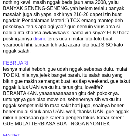
nothing kewl. masih nggak beda jauh ama 2008, yaitu
BANYAK SENENG-SENENG. yah belom terlalu banyak
masalah juga sih yaps. akhirnya 216-26 dapet izin buat
ngadain Pendalaman Materi :') TCX emang mantep deh
pokoknya. terus apalagi yaa? gue nemuin virus ama si
nabila rifa khansa awkawkawk. nama virusnya? ELN! baca
postingannya
disini
. terus udah mulai foto-foto buat
yearbook hihi. januari tuh ada acara foto buat SISO kalo
nggak salah.
FEBRUARI
lesnya mulai heboh. gue udah nggak sebebas dulu. mulai
TO DKI, nilainya jelek banget parah. itu salah satu yang
bikin gue makin semangat buat les tiap weekend. gue takut
nggak lulus UAN waktu itu. terus gitu, lovelife?
BERANTAKAN. yaaaaaaaaaaaah gitu deh pokoknya.
untungnya gue bisa move on. sebenernya sih waktu itu
nggak sempet mikirin rasa sakit hati juga, soalnya bener-
bener mulai sibuk ama UAN. well, thanks UAN. gue nggak
mikirin perasaan gue karena pengen fokus. kabar keren:
GUE MULAI TERBIASA BUAT NGGA NYONTEK
MARET