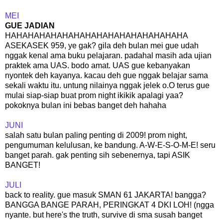
MEI
GUE JADIAN
HAHAHAHAHAHAHAHAHAHAHAHAHAHAHAHA
ASEKASEK 959, ye gak? gila deh bulan mei gue udah
nggak kenal ama buku pelajaran. padahal masih ada ujian
praktek ama UAS. bodo amat. UAS gue kebanyakan
nyontek deh kayanya. kacau deh gue nggak belajar sama
sekali waktu itu. untung nilainya nggak jelek o.O terus gue
mulai siap-siap buat prom night ikikik apalagi yaa?
pokoknya bulan ini bebas banget deh hahaha
JUNI
salah satu bulan paling penting di 2009! prom night,
pengumuman kelulusan, ke bandung. A-W-E-S-O-M-E! seru
banget parah. gak penting sih sebenernya, tapi ASIK
BANGET!
JULI
back to reality. gue masuk SMAN 61 JAKARTA! bangga?
BANGGA BANGE PARAH, PERINGKAT 4 DKI LOH! (ngga
nyante. but here's the truth, survive di sma susah banget