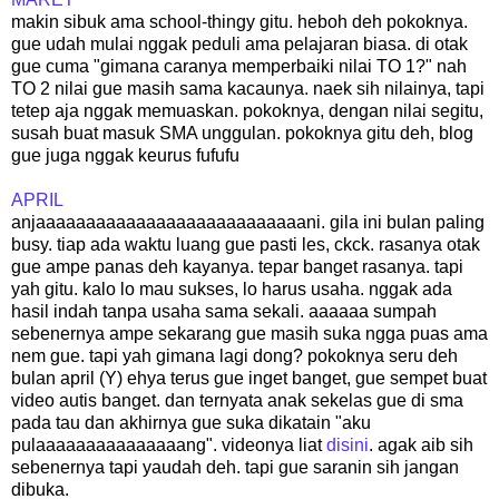
makin sibuk ama school-thingy gitu. heboh deh pokoknya.
gue udah mulai nggak peduli ama pelajaran biasa. di otak
gue cuma "gimana caranya memperbaiki nilai TO 1?" nah
TO 2 nilai gue masih sama kacaunya. naek sih nilainya, tapi
tetep aja nggak memuaskan. pokoknya, dengan nilai segitu,
susah buat masuk SMA unggulan. pokoknya gitu deh, blog
gue juga nggak keurus fufufu
APRIL
anjaaaaaaaaaaaaaaaaaaaaaaaaaaani. gila ini bulan paling
busy. tiap ada waktu luang gue pasti les, ckck. rasanya otak
gue ampe panas deh kayanya. tepar banget rasanya. tapi
yah gitu. kalo lo mau sukses, lo harus usaha. nggak ada
hasil indah tanpa usaha sama sekali. aaaaaa sumpah
sebenernya ampe sekarang gue masih suka ngga puas ama
nem gue. tapi yah gimana lagi dong? pokoknya seru deh
bulan april (Y) ehya terus gue inget banget, gue sempet buat
video autis banget. dan ternyata anak sekelas gue di sma
pada tau dan akhirnya gue suka dikatain "aku
pulaaaaaaaaaaaaaaang". videonya liat
disini
. agak aib sih
sebenernya tapi yaudah deh. tapi gue saranin sih jangan
dibuka.