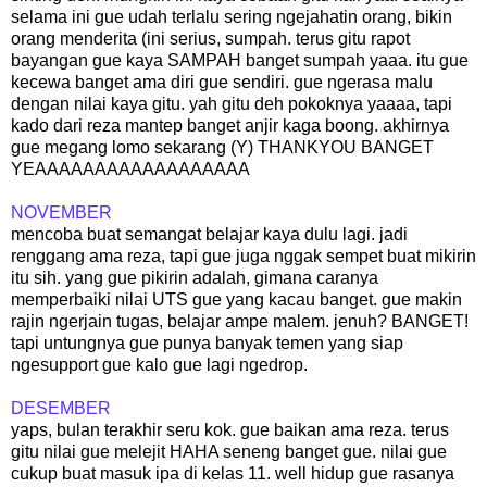
selama ini gue udah terlalu sering ngejahatin orang, bikin
orang menderita (ini serius, sumpah. terus gitu rapot
bayangan gue kaya SAMPAH banget sumpah yaaa. itu gue
kecewa banget ama diri gue sendiri. gue ngerasa malu
dengan nilai kaya gitu. yah gitu deh pokoknya yaaaa, tapi
kado dari reza mantep banget anjir kaga boong. akhirnya
gue megang lomo sekarang (Y) THANKYOU BANGET
YEAAAAAAAAAAAAAAAAAA
NOVEMBER
mencoba buat semangat belajar kaya dulu lagi. jadi
renggang ama reza, tapi gue juga nggak sempet buat mikirin
itu sih. yang gue pikirin adalah, gimana caranya
memperbaiki nilai UTS gue yang kacau banget. gue makin
rajin ngerjain tugas, belajar ampe malem. jenuh? BANGET!
tapi untungnya gue punya banyak temen yang siap
ngesupport gue kalo gue lagi ngedrop.
DESEMBER
yaps, bulan terakhir seru kok. gue baikan ama reza. terus
gitu nilai gue melejit HAHA seneng banget gue. nilai gue
cukup buat masuk ipa di kelas 11. well hidup gue rasanya