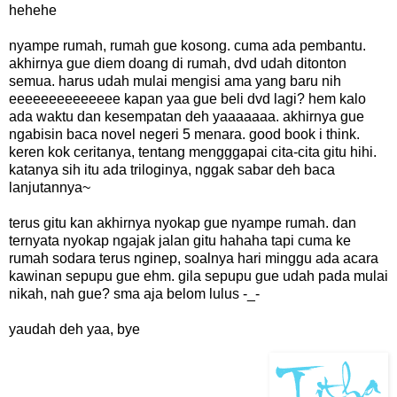
hehehe
nyampe rumah, rumah gue kosong. cuma ada pembantu.
akhirnya gue diem doang di rumah, dvd udah ditonton
semua. harus udah mulai mengisi ama yang baru nih
eeeeeeeeeeeeee kapan yaa gue beli dvd lagi? hem kalo
ada waktu dan kesempatan deh yaaaaaaa. akhirnya gue
ngabisin baca novel negeri 5 menara. good book i think.
keren kok ceritanya, tentang mengggapai cita-cita gitu hihi.
katanya sih itu ada triloginya, nggak sabar deh baca
lanjutannya~
terus gitu kan akhirnya nyokap gue nyampe rumah. dan
ternyata nyokap ngajak jalan gitu hahaha tapi cuma ke
rumah sodara terus nginep, soalnya hari minggu ada acara
kawinan sepupu gue ehm. gila sepupu gue udah pada mulai
nikah, nah gue? sma aja belom lulus -_-
yaudah deh yaa, bye