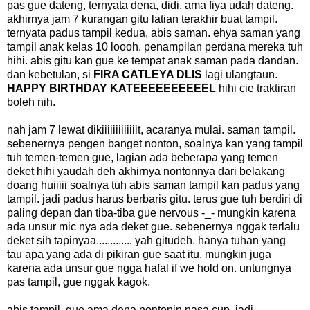
pas gue dateng, ternyata dena, didi, ama fiya udah dateng.
akhirnya jam 7 kurangan gitu latian terakhir buat tampil.
ternyata padus tampil kedua, abis saman. ehya saman yang
tampil anak kelas 10 loooh. penampilan perdana mereka tuh
hihi. abis gitu kan gue ke tempat anak saman pada dandan.
dan kebetulan, si
FIRA CATLEYA DLIS
lagi ulangtaun.
HAPPY BIRTHDAY KATEEEEEEEEEEL
hihi cie traktiran
boleh nih.
nah jam 7 lewat dikiiiiiiiiiiiiit, acaranya mulai. saman tampil.
sebenernya pengen banget nonton, soalnya kan yang tampil
tuh temen-temen gue, lagian ada beberapa yang temen
deket hihi yaudah deh akhirnya nontonnya dari belakang
doang huiiiii soalnya tuh abis saman tampil kan padus yang
tampil. jadi padus harus berbaris gitu. terus gue tuh berdiri di
paling depan dan tiba-tiba gue nervous -_- mungkin karena
ada unsur mic nya ada deket gue. sebenernya nggak terlalu
deket sih tapinyaa............. yah gitudeh. hanya tuhan yang
tau apa yang ada di pikiran gue saat itu. mungkin juga
karena ada unsur gue ngga hafal if we hold on. untungnya
pas tampil, gue nggak kagok.
abis tampil, gue ama dena nontonin nasa cup, jadi