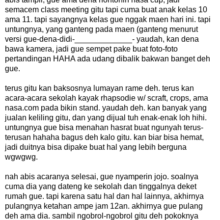
semacem class meeting gitu tapi cuma buat anak kelas 10
ama 11. tapi sayangnya kelas gue nggak maen hari ini. tapi
untungnya, yang ganteng pada maen (ganteng menurut
versi gue-dena-didi-_____________- yaudah, kan dena
bawa kamera, jadi gue sempet pake buat foto-foto
pertandingan HAHA ada udang dibalik bakwan banget deh
gue.
terus gitu kan baksosnya lumayan rame deh. terus kan
acara-acara sekolah kayak rhapsodie w/ scraft, crops, ama
nasa.com pada bikin stand. yaudah deh. kan banyak yang
jualan keliling gitu, dan yang dijual tuh enak-enak loh hihi.
untungnya gue bisa menahan hasrat buat ngunyah terus-
terusan hahaha bagus deh kalo gitu. kan biar bisa hemat,
jadi duitnya bisa dipake buat hal yang lebih berguna
wgwgwg.
nah abis acaranya selesai, gue nyamperin jojo. soalnya
cuma dia yang dateng ke sekolah dan tinggalnya deket
rumah gue. tapi karena satu hal dan hal lainnya, akhirnya
pulangnya ketahan ampe jam 12an. akhirnya gue pulang
deh ama dia. sambil ngobrol-ngobrol gitu deh pokoknya