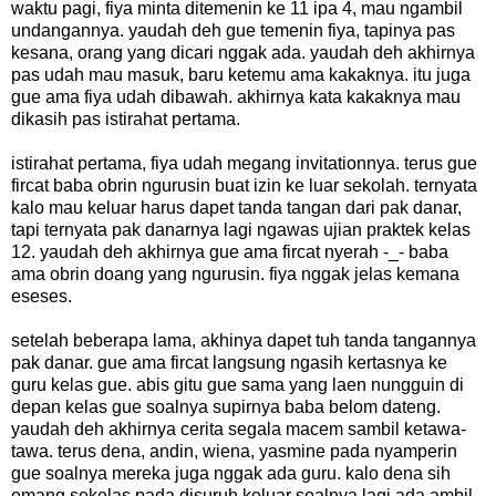
waktu pagi, fiya minta ditemenin ke 11 ipa 4, mau ngambil
undangannya. yaudah deh gue temenin fiya, tapinya pas
kesana, orang yang dicari nggak ada. yaudah deh akhirnya
pas udah mau masuk, baru ketemu ama kakaknya. itu juga
gue ama fiya udah dibawah. akhirnya kata kakaknya mau
dikasih pas istirahat pertama.
istirahat pertama, fiya udah megang invitationnya. terus gue
fircat baba obrin ngurusin buat izin ke luar sekolah. ternyata
kalo mau keluar harus dapet tanda tangan dari pak danar,
tapi ternyata pak danarnya lagi ngawas ujian praktek kelas
12. yaudah deh akhirnya gue ama fircat nyerah -_- baba
ama obrin doang yang ngurusin. fiya nggak jelas kemana
eseses.
setelah beberapa lama, akhinya dapet tuh tanda tangannya
pak danar. gue ama fircat langsung ngasih kertasnya ke
guru kelas gue. abis gitu gue sama yang laen nungguin di
depan kelas gue soalnya supirnya baba belom dateng.
yaudah deh akhirnya cerita segala macem sambil ketawa-
tawa. terus dena, andin, wiena, yasmine pada nyamperin
gue soalnya mereka juga nggak ada guru. kalo dena sih
emang sekelas pada disuruh keluar soalnya lagi ada ambil