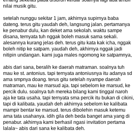
nilai musik gitu.
setelah nunggu sekitar 1 jam, akhirnya supirnya baba
dateng. terus gitu yaudah deh, langsung jalan. pertamanya
ke penabur dulu, kan deket ama sekolah. waktu sampe
disana, ternyata tuh nggak boleh masuk sama sekali.
alesannya kurang jelas deh. terus gitu kata kak icha, nggak
boleh nitip ke satpam. yaudah deh, akhirnya nggak jadi
nitipin undangan. kami juga males ngomong ke satpamnya,
abis dari sana, beralih ke daerah matraman. soalnya tuh
mau ke st. antonius. tapi ternyata antoniusnya itu adanya sd
ama smpnya doang. terus gitu setelah nyampe daerah
matraman, mau ke marsud aja. tapi sebelom ke marsud, ke
percik dulu. soalnya tuh mereka bilang kami tinggal naroh
aja ke tata usaha. tapi ternyata sma percik itu bukan di cikini,
tapi di kalibata. yaudah deh akhirnya sebelom ke kalibata
mampir bentar ke marsud. terus dibolehin masuk ketemu
ama tata usahanya. idih gila deh beda banget ama yang di
penabur. akhirnya kami berhasil ngasi invitation pertama
lalala~ abis dari sana ke kalibata deh.