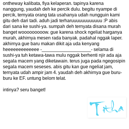
ontheway kalibata, fiya kelaperan. tapinya karena
nanggung, yaudah deh ke percik dulu. begitu nyampe di
percik, ternyata orang tata usahanya udah nungguin kami
gitu deh dari tadi. aduh jadi terharuuuuuuuuuuuu :P abis
dari sana ke sushi-ya. sumpah deh ternyata disana murah
banget wooooooooow. gue karena shock ngeliat harganya
murah, akhirnya mesen rada banyak. padahal nggak laper.
akhirnya gue baru makan dikit aja uda kenyang
heeeeeeeeeeeee -___________________- selama di
sushi-ya tuh ketawa-tawa mulu nggak berhenti njir ada aja
segala macem yang diketawain. terus juga pada ngegosipin
segala macem seseses. abis gitu kan gue ngeliat jam,
ternyata udah ampir jam 4. yaudah deh akhirnya gue buru-
buru ke EF. untung belom telat.
intinya? seru banget!