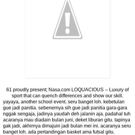
61 proudly present; Nasa.com LOQUACIOUS -- Luxury of
sport that can quench differences and show our skill.
yayaya, another school event. seru banget loh. kebetulan
gue jadi panitia. sebenernya sih gue jadi panitia gara-gara
nggak sengaja, jadinya yaudah deh jalanin aja. padahal tuh
acaranya mau diadain bulan juni, deket liburan gitu. tapinya
gak jadi, akhirnya dimajuin jadi bulan mei ini. acaranya seru
banget loh. ada pertandingan basket ama futsal gitu.