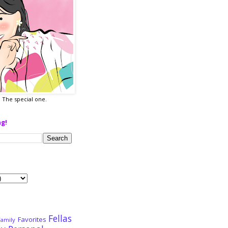
a. The special one.
ng!
Fellas
Favorites
Family