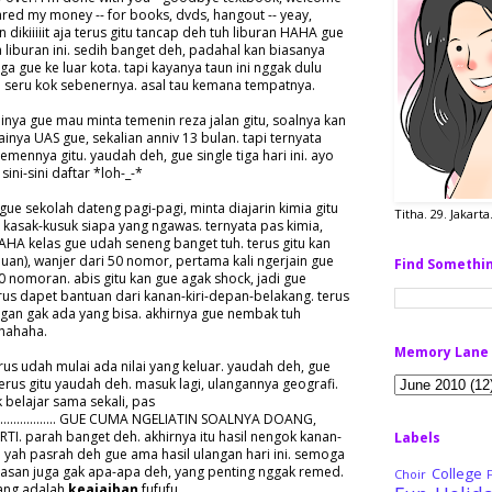
ared my money -- for books, dvds, hangout -- yeay,
 dikiiiiit aja terus gitu tancap deh tuh liburan HAHA gue
iburan ini. sedih banget deh, padahal kan biasanya
rga gue ke luar kota. tapi kayanya taun ini nggak dulu
ga seru kok sebenernya. asal tau kemana tempatnya.
tadinya gue mau minta temenin reza jalan gitu, soalnya kan
inya UAS gue, sekalian anniv 13 bulan. tapi ternyata
mennya gitu. yaudah deh, gue single tiga hari ini. ayo
ini-sini daftar *loh-_-*
i gue sekolah dateng pagi-pagi, minta diajarin kimia gitu
Titha. 29. Jakart
 kasak-kusuk siapa yang ngawas. ternyata pas kimia,
HA kelas gue udah seneng banget tuh. terus gitu kan
luan), wanjer dari 50 nomor, pertama kali ngerjain gue
Find Somethi
0 nomoran. abis gitu kan gue agak shock, jadi gue
erus dapet bantuan dari kanan-kiri-depan-belakang. terus
gan gak ada yang bisa. akhirnya gue nembak tuh
hahaha.
Memory Lane
terus udah mulai ada nilai yang keluar. yaudah deh, gue
 terus gitu yaudah deh. masuk lagi, ulangannya geografi.
belajar sama sekali, pas
............................. GUE CUMA NGELIATIN SOALNYA DOANG,
 parah banget deh. akhirnya itu hasil nengok kanan-
Labels
. yah pasrah deh gue ama hasil ulangan hari ini. semoga
pasan juga gak apa-apa deh, yang penting nggak remed.
College
Choir
rang adalah
keajaiban
fufufu