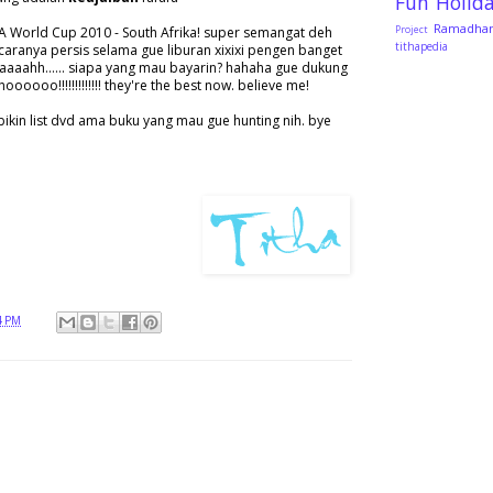
Fun
Holid
Ramadha
FA World Cup 2010 - South Afrika! super semangat deh
Project
tithapedia
acaranya persis selama gue liburan xixixi pengen banget
aaaahh...... siapa yang mau bayarin? hahaha gue dukung
oooooo!!!!!!!!!!!!! they're the best now. believe me!
ikin list dvd ama buku yang mau gue hunting nih. bye
4 PM