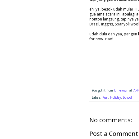
eh iya, besok udah mulai FI
gue ama acara ini. apalagi 
nonton langsung, tapinya ya
Brazil, Inggris, Spanyol! wooh
udah dulu deh yaa, pengen b
for now. ciao!
You got it from
Unknown
at
7:4
Labels:
Fun
,
Holiday
,
School
No comments:
Post a Comment