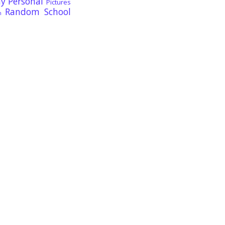
ay
Personal
Pictures
Random
School
n