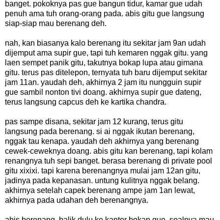
banget. pokoknya pas gue bangun tidur, kamar gue udah
penuh ama tuh orang-orang pada. abis gitu gue langsung
siap-siap mau berenang deh.
nah, kan biasanya kalo berenang itu sekitar jam 9an udah
dijemput ama supir gue, tapi tuh kemaren nggak gitu. yang
laen sempet panik gitu, takutnya bokap lupa atau gimana
gitu. terus pas ditelepon, ternyata tuh baru dijemput sekitar
jam 11an. yaudah deh, akhirnya 2 jam itu nungguin supir
gue sambil nonton tivi doang. akhirnya supir gue dateng,
terus langsung capcus deh ke kartika chandra.
pas sampe disana, sekitar jam 12 kurang, terus gitu
langsung pada berenang. si ai nggak ikutan berenang,
nggak tau kenapa. yaudah deh akhirnya yang berenang
cewek-ceweknya doang. abis gitu kan berenang, tapi kolam
renangnya tuh sepi banget. berasa berenang di private pool
gitu xixixi. tapi karena berenangnya mulai jam 12an gitu,
jadinya pada kepanasan. untung kulitnya nggak belang.
akhirnya setelah capek berenang ampe jam 1an lewat,
akhirnya pada udahan deh berenangnya.
abis berenang, balik dulu ke kantor bokap gue. soalnya mau