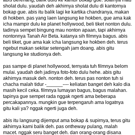
sholat dulu. yaudah deh akhirnya sholat dulu di kantornya
bokap gue. abis itu balik lagi ke kartika chandranya, makan
di hokben. pas yang laen langsung ke hokben, gue ama kak
icha mampir dulu ke planet hollywood, beli tiket nonton dulu.
tadinya sempet bingung mau nonton apaan, tapi akhirnya
nontonnya Tanah Air Beta. katanya sih filmnya bagus. abis
beli tiket, gue ama kak icha langsung ke hokben deh. terus
ngebut makan sekitar setengah jam doang. abis gitu
langsung ke studionya deh.
pas sampe di planet hollywood, ternyata tuh filmnya belom
mulai. yaudah deh jadinya foto-foto dulu hehe. abis gitu
akhirnya masuk deh. nonton deh. terus pas nonton tuh si
chacha malah tidur -______---- keliatan banget deh kalo dia
masih kecil ceka. filmnya lumayan bagus, bagus malahan.
tapinya gue sempet rada nggak ngerti ama beberapa
percakapannya. mungkin gue terpengaruh ama logatnya
gitu kali ya? nggak ngerti juga deh.
abis itu langsung dijemput ama bokap & supirnya, terus gitu
akhirnya kami balik deh. pas ontheway pulang, malah
macet. nggak seru banget deh. dan orang-orang disana