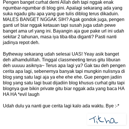
Pengen banget curhat demi Allah deh tapi nggak enak
ngumbar-ngumbar di blog gini. Apalagi sekarang ada yang
suka ngadu gitu apa yang gue tulis diblog terus dikaduin.
MALES BANGET NGGAK SIH? Agak gondok juga, pengen
ganti url biar nggak ketauan tapi susah juga udah pewe
banget ama url yang ini. Bayangin aja gue pake url ini udah
sekitar 2 tahunan, masa iya tiba-tiba diganti? Pasti nanti
jadinya repot deh.
Bytheway sekarang udah selesai UAS! Yeay asik banget
deh alhamdulillah. Tinggal classmeeting terus gitu liburan
deh uuuuu asiknya~ Terus apa lagi ya? Gak tau deh pengen
cerita apa lagi, sebenernya banyak tapi mungkin nulisnya di
blog yang satu lagi aja ya ehe ehe ehe. Gue pengen jadiin
blog yang satu lagi buat dijadiin blog khusus curhat gitu tapi
blognya gue bikin private gitu biar nggak ada yang baca HA
HA HA *evil laugh
Udah dulu ya nanti gue cerita lagi kalo ada waktu. Bye :-*