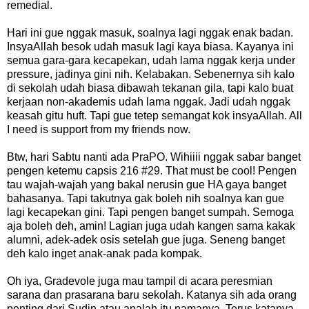
remedial.
Hari ini gue nggak masuk, soalnya lagi nggak enak badan.
InsyaAllah besok udah masuk lagi kaya biasa. Kayanya ini
semua gara-gara kecapekan, udah lama nggak kerja under
pressure, jadinya gini nih. Kelabakan. Sebenernya sih kalo
di sekolah udah biasa dibawah tekanan gila, tapi kalo buat
kerjaan non-akademis udah lama nggak. Jadi udah nggak
keasah gitu huft. Tapi gue tetep semangat kok insyaAllah. All
I need is support from my friends now.
Btw, hari Sabtu nanti ada PraPO. Wihiiii nggak sabar banget
pengen ketemu capsis 216 #29. That must be cool! Pengen
tau wajah-wajah yang bakal nerusin gue HA gaya banget
bahasanya. Tapi takutnya gak boleh nih soalnya kan gue
lagi kecapekan gini. Tapi pengen banget sumpah. Semoga
aja boleh deh, amin! Lagian juga udah kangen sama kakak
alumni, adek-adek osis setelah gue juga. Seneng banget
deh kalo inget anak-anak pada kompak.
Oh iya, Gradevole juga mau tampil di acara peresmian
sarana dan prasarana baru sekolah. Katanya sih ada orang
penting dari Sudin atau apalah itu namanya. Terus katanya