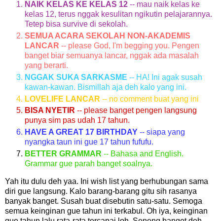
NAIK KELAS KE KELAS 12
-- mau naik kelas ke
kelas 12, terus nggak kesulitan ngikutin pelajarannya.
Tetep bisa survive di sekolah.
SEMUA ACARA SEKOLAH NON-AKADEMIS
LANCAR
-- please God, I'm begging you. Pengen
banget biar semuanya lancar, nggak ada masalah
yang berarti.
NGGAK SUKA SARKASME
-- HA! Ini agak susah
kawan-kawan. Bismillah aja deh kalo yang ini.
LOVELIFE LANCAR
-- no comment buat yang ini
BISA NYETIR
-- please banget pengen langsung
punya sim pas udah 17 tahun.
HAVE A GREAT 17 BIRTHDAY
-- siapa yang
nyangka taun ini gue 17 tahun fufufu.
BETTER GRAMMAR
-- Bahasa and English.
Grammar gue parah banget soalnya.
Yah itu dulu deh yaa. Ini wish list yang berhubungan sama
diri gue langsung. Kalo barang-barang gitu sih rasanya
banyak banget. Susah buat disebutin satu-satu. Semoga
semua keinginan gue tahun ini terkabul. Oh iya, keinginan
gue tahun lalu rata-rata tercapai loh. Seneng banget deh