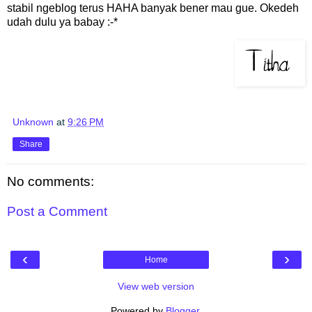
stabil ngeblog terus HAHA banyak bener mau gue. Okedeh
udah dulu ya babay :-*
Unknown
at
9:26 PM
Share
No comments:
Post a Comment
‹
›
Home
View web version
Powered by
Blogger
.