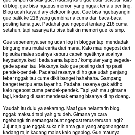
di blog, gue bisa ngapus memori yang nggak terlalu penting.
Blog udah kaya diary elektronik gue. Gue bisa ngebayangin
gue balik ke 216 yang gembira ria cuma dari baca-baca
posting lama gue. Padahal gue ngepost tentang 216 cuma
setahun, tapi rasanya itu bisa balikin memori gue ke smp.
Gue sebenernya sering udah log in blogger tapi mendadak
bingung mau mulai cerita dari mana. Kalo mau ngepost dari
hp suka males soalnya keburu capek ngetiknya soalnya
keypadnya kecil beda sama laptop / komputer yang segede-
gede apaan tau. Makanya kalo gue posting dari hp pasti
pendek-pendek. Padahal rasanya di hp gue udah panjang
lebar nggak tau cuma dikit banget hahahaha. Gampang
banget tertipu ama layar hp. Padahal rasanya gak afdhol
kalo ngepost cuma pendek-pendek. Tapi yah mau gimana
lagi, kadang di saat mendesak emang bisanya di hp doang.
Yaudah itu dulu ya sekarang. Maaf gue nelantarin blog,
nggak maksud tapi yah gitu deh. Gimana ya cara
ngebangkitin semangat buat ngepost terus-terusan lagi?
Jujur aja gue nggak suka nih ama gue yang angot-angotan
kadang rajin kadang males kalo ngeblog. Gue maunya