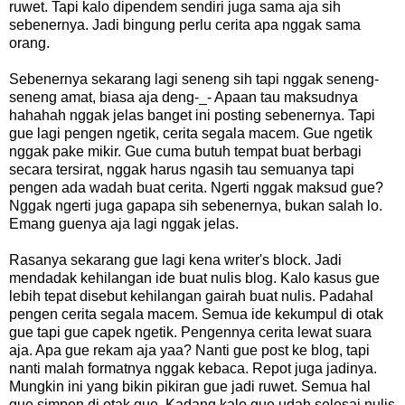
ruwet. Tapi kalo dipendem sendiri juga sama aja sih
sebenernya. Jadi bingung perlu cerita apa nggak sama
orang.
Sebenernya sekarang lagi seneng sih tapi nggak seneng-
seneng amat, biasa aja deng-_- Apaan tau maksudnya
hahahah nggak jelas banget ini posting sebenernya. Tapi
gue lagi pengen ngetik, cerita segala macem. Gue ngetik
nggak pake mikir. Gue cuma butuh tempat buat berbagi
secara tersirat, nggak harus ngasih tau semuanya tapi
pengen ada wadah buat cerita. Ngerti nggak maksud gue?
Nggak ngerti juga gapapa sih sebenernya, bukan salah lo.
Emang guenya aja lagi nggak jelas.
Rasanya sekarang gue lagi kena writer's block. Jadi
mendadak kehilangan ide buat nulis blog. Kalo kasus gue
lebih tepat disebut kehilangan gairah buat nulis. Padahal
pengen cerita segala macem. Semua ide kekumpul di otak
gue tapi gue capek ngetik. Pengennya cerita lewat suara
aja. Apa gue rekam aja yaa? Nanti gue post ke blog, tapi
nanti malah formatnya nggak kebaca. Repot juga jadinya.
Mungkin ini yang bikin pikiran gue jadi ruwet. Semua hal
gue simpen di otak gue. Kadang kalo gue udah selesai nulis