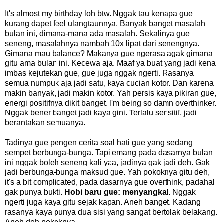
It's almost my birthday loh btw. Nggak tau kenapa gue
kurang dapet feel ulangtaunnya. Banyak banget masalah
bulan ini, dimana-mana ada masalah. Sekalinya gue
seneng, masalahnya nambah 10x lipat dari senengnya.
Gimana mau balance? Makanya gue ngerasa agak gimana
gitu ama bulan ini. Kecewa aja. Maaf ya buat yang jadi kena
imbas kejutekan gue, gue juga nggak ngerti. Rasanya
semua numpuk aja jadi satu, kaya cucian kotor. Dan karena
makin banyak, jadi makin kotor. Yah persis kaya pikiran gue,
energi positifnya dikit banget. I'm being so damn overthinker.
Nggak bener banget jadi kaya gini. Terlalu sensitif, jadi
berantakan semuanya.
Tadinya gue pengen cerita soal hati gue yang
sedang
sempet berbunga-bunga. Tapi emang pada dasarnya bulan
ini nggak boleh seneng kali yaa, jadinya gak jadi deh. Gak
jadi berbunga-bunga maksud gue. Yah pokoknya gitu deh,
it's a bit complicated, pada dasarnya gue overthink, padahal
gak punya bukti.
Hobi baru gue: menyangkal
. Nggak
ngerti juga kaya gitu sejak kapan. Aneh banget. Kadang
rasanya kaya punya dua sisi yang sangat bertolak belakang.
Aneh deh pokoknya.