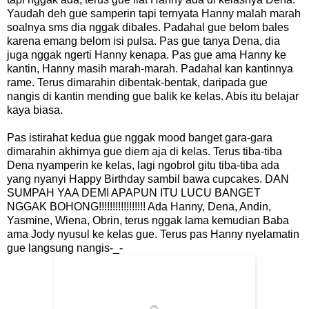
Yaudah deh gue samperin tapi ternyata Hanny malah marah
soalnya sms dia nggak dibales. Padahal gue belom bales
karena emang belom isi pulsa. Pas gue tanya Dena, dia
juga nggak ngerti Hanny kenapa. Pas gue ama Hanny ke
kantin, Hanny masih marah-marah. Padahal kan kantinnya
rame. Terus dimarahin dibentak-bentak, daripada gue
nangis di kantin mending gue balik ke kelas. Abis itu belajar
kaya biasa.
Pas istirahat kedua gue nggak mood banget gara-gara
dimarahin akhirnya gue diem aja di kelas. Terus tiba-tiba
Dena nyamperin ke kelas, lagi ngobrol gitu tiba-tiba ada
yang nyanyi Happy Birthday sambil bawa cupcakes. DAN
SUMPAH YAA DEMI APAPUN ITU LUCU BANGET
NGGAK BOHONG!!!!!!!!!!!!!!!!! Ada Hanny, Dena, Andin,
Yasmine, Wiena, Obrin, terus nggak lama kemudian Baba
ama Jody nyusul ke kelas gue. Terus pas Hanny nyelamatin
gue langsung nangis-_-