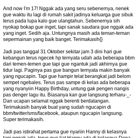
And now I'm 17! Nggak ada yang seru sebenernya, nenek
gue waktu itu lagi di rumah sakit jadinya keluarga gue sibuk
terus pada lupa kalo gue ulangtahun. Sebenernya sih
nyokap bokap gue inget, tapi sanak saudara gue nggak ada
yang inget. Sedih aja. Untungnya masih ada teman-teman
sepermainan yang baik banget. Terimakasih{}
Jadi pas tanggal 31 Oktober sekitar jam 3 dini hari gue
kebangun terus ngecek hp ternyata udah ada beberapa bbm
dari temen-temen gue tapi gue ngantuk jadi akhirnya gue
tidur lagi. Paginya pas gue bangun ternyata makin banyak
yang ngucapin. Tapi gue hampir telat berangkat jadi belom
sempet ngebales. Terus pas sampe di kelas ada beberapa
yang nyanyiin Happy Birthday, untung gak pengen nangis
pas denger lagu itu. Biasanya kan gue langsung terharu-_-
Dan ucapan selamat nggak berenti berdatangan.
Terimakasih banyak buat yang sudah ngucapin di
bbm/twitter/sms/facebook, ataupun ngucapin langsung.
Super terimakasih.
Jadi pas istirahat pertama gue nyariin Hanny di kelasnya
tapi nggak ada, terus gue liat Hanny ada di kelasnya Dena.