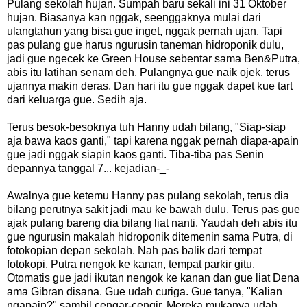
Pulang sekolah hujan. Sumpah baru sekali ini 31 Oktober
hujan. Biasanya kan nggak, seenggaknya mulai dari
ulangtahun yang bisa gue inget, nggak pernah ujan. Tapi
pas pulang gue harus ngurusin taneman hidroponik dulu,
jadi gue ngecek ke Green House sebentar sama Ben&Putra,
abis itu latihan senam deh. Pulangnya gue naik ojek, terus
ujannya makin deras. Dan hari itu gue nggak dapet kue tart
dari keluarga gue. Sedih aja.
Terus besok-besoknya tuh Hanny udah bilang, "Siap-siap
aja bawa kaos ganti," tapi karena nggak pernah diapa-apain
gue jadi nggak siapin kaos ganti. Tiba-tiba pas Senin
depannya tanggal 7... kejadian-_-
Awalnya gue ketemu Hanny pas pulang sekolah, terus dia
bilang perutnya sakit jadi mau ke bawah dulu. Terus pas gue
ajak pulang bareng dia bilang liat nanti. Yaudah deh abis itu
gue ngurusin makalah hidroponik ditemenin sama Putra, di
fotokopian depan sekolah. Nah pas balik dari tempat
fotokopi, Putra nengok ke kanan, tempat parkir gitu.
Otomatis gue jadi ikutan nengok ke kanan dan gue liat Dena
ama Gibran disana. Gue udah curiga. Gue tanya, "Kalian
ngapain?" sambil cengar-cengir. Mereka mukanya udah