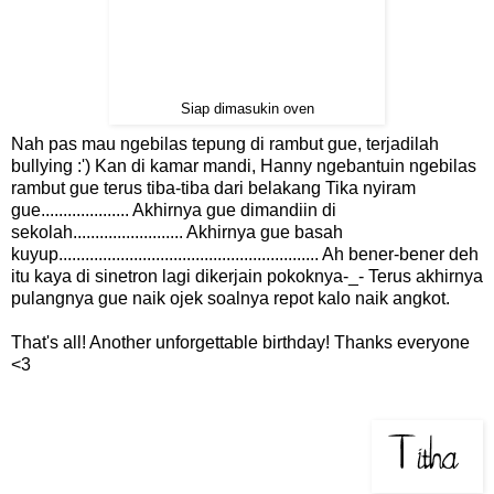
Siap dimasukin oven
Nah pas mau ngebilas tepung di rambut gue, terjadilah
bullying :') Kan di kamar mandi, Hanny ngebantuin ngebilas
rambut gue terus tiba-tiba dari belakang Tika nyiram
gue.................... Akhirnya gue dimandiin di
sekolah......................... Akhirnya gue basah
kuyup........................................................... Ah bener-bener deh
itu kaya di sinetron lagi dikerjain pokoknya-_- Terus akhirnya
pulangnya gue naik ojek soalnya repot kalo naik angkot.
That's all! Another unforgettable birthday! Thanks everyone
<3