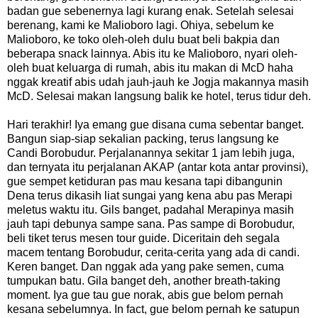
badan gue sebenernya lagi kurang enak. Setelah selesai
berenang, kami ke Malioboro lagi. Ohiya, sebelum ke
Malioboro, ke toko oleh-oleh dulu buat beli bakpia dan
beberapa snack lainnya. Abis itu ke Malioboro, nyari oleh-
oleh buat keluarga di rumah, abis itu makan di McD haha
nggak kreatif abis udah jauh-jauh ke Jogja makannya masih
McD. Selesai makan langsung balik ke hotel, terus tidur deh.
Hari terakhir! Iya emang gue disana cuma sebentar banget.
Bangun siap-siap sekalian packing, terus langsung ke
Candi Borobudur. Perjalanannya sekitar 1 jam lebih juga,
dan ternyata itu perjalanan AKAP (antar kota antar provinsi),
gue sempet ketiduran pas mau kesana tapi dibangunin
Dena terus dikasih liat sungai yang kena abu pas Merapi
meletus waktu itu. Gils banget, padahal Merapinya masih
jauh tapi debunya sampe sana. Pas sampe di Borobudur,
beli tiket terus mesen tour guide. Diceritain deh segala
macem tentang Borobudur, cerita-cerita yang ada di candi.
Keren banget. Dan nggak ada yang pake semen, cuma
tumpukan batu. Gila banget deh, another breath-taking
moment. Iya gue tau gue norak, abis gue belom pernah
kesana sebelumnya. In fact, gue belom pernah ke satupun