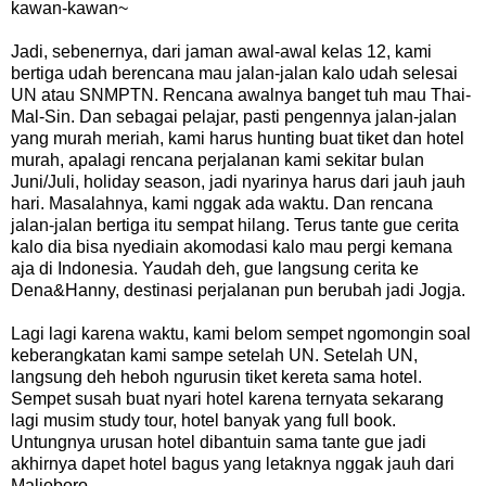
kawan-kawan~
Jadi, sebenernya, dari jaman awal-awal kelas 12, kami
bertiga udah berencana mau jalan-jalan kalo udah selesai
UN atau SNMPTN. Rencana awalnya banget tuh mau Thai-
Mal-Sin. Dan sebagai pelajar, pasti pengennya jalan-jalan
yang murah meriah, kami harus hunting buat tiket dan hotel
murah, apalagi rencana perjalanan kami sekitar bulan
Juni/Juli, holiday season, jadi nyarinya harus dari jauh jauh
hari. Masalahnya, kami nggak ada waktu. Dan rencana
jalan-jalan bertiga itu sempat hilang. Terus tante gue cerita
kalo dia bisa nyediain akomodasi kalo mau pergi kemana
aja di Indonesia. Yaudah deh, gue langsung cerita ke
Dena&Hanny, destinasi perjalanan pun berubah jadi Jogja.
Lagi lagi karena waktu, kami belom sempet ngomongin soal
keberangkatan kami sampe setelah UN. Setelah UN,
langsung deh heboh ngurusin tiket kereta sama hotel.
Sempet susah buat nyari hotel karena ternyata sekarang
lagi musim study tour, hotel banyak yang full book.
Untungnya urusan hotel dibantuin sama tante gue jadi
akhirnya dapet hotel bagus yang letaknya nggak jauh dari
Malioboro.