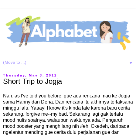
▼
Thursday, May 3, 2012
Short Trip to Jogja
Nah, as I've told you before, gue ada rencana mau ke Jogja
sama Hanny dan Dena. Dan rencana itu akhirnya terlaksana
minggu lalu. Yaaay! I know it's kinda late karena baru cerita
sekarang, forgive me--my bad. Sekarang lagi gak terlalu
mood nulis soalnya, walaupun waktunya ada. Pengaruh
mood booster yang menghilang nih #eh. Okedeh, daripada
ngelantur mending gue cerita dulu perjalanan gue dan