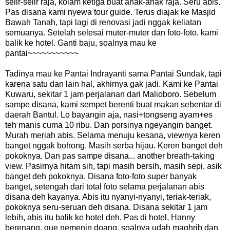
selir-selir raja, kolam ketiga buat anak-anak raja. Seru abis.
Pas disana kami nyewa tour guide. Terus diajak ke Masjid
Bawah Tanah, tapi lagi di renovasi jadi nggak keliatan
semuanya. Setelah selesai muter-muter dan foto-foto, kami
balik ke hotel. Ganti baju, soalnya mau ke
pantai~~~~~~~~~~~
Tadinya mau ke Pantai Indrayanti sama Pantai Sundak, tapi
karena satu dan lain hal, akhirnya gak jadi. Kami ke Pantai
Kuwaru, sekitar 1 jam perjalanan dari Malioboro. Sebelum
sampe disana, kami sempet berenti buat makan sebentar di
daerah Bantul. Lo bayangin aja, nasi+tongseng ayam+es
teh manis cuma 10 ribu. Dan porsinya ngeyangin banget.
Murah meriah abis. Selama menuju kesana, viewnya keren
banget nggak bohong. Masih serba hijau. Keren banget deh
pokoknya. Dan pas sampe disana... another breath-taking
view. Pasirnya hitam sih, tapi masih bersih, masih sepi, asik
banget deh pokoknya. Disana foto-foto super banyak
banget, setengah dari total foto selama perjalanan abis
disana deh kayanya. Abis itu nyanyi-nyanyi, teriak-teriak,
pokoknya seru-seruan deh disana. Disana sekitar 1 jam
lebih, abis itu balik ke hotel deh. Pas di hotel, Hanny
berenang, gue nemenin doang, soalnya udah maghrib dan