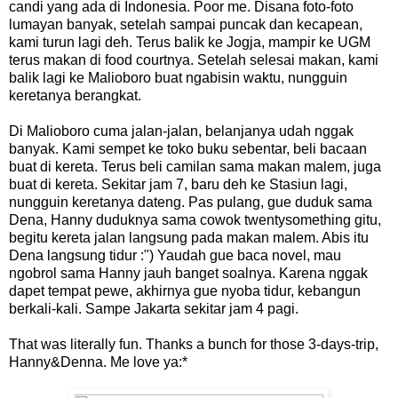
candi yang ada di Indonesia. Poor me. Disana foto-foto
lumayan banyak, setelah sampai puncak dan kecapean,
kami turun lagi deh. Terus balik ke Jogja, mampir ke UGM
terus makan di food courtnya. Setelah selesai makan, kami
balik lagi ke Malioboro buat ngabisin waktu, nungguin
keretanya berangkat.
Di Malioboro cuma jalan-jalan, belanjanya udah nggak
banyak. Kami sempet ke toko buku sebentar, beli bacaan
buat di kereta. Terus beli camilan sama makan malem, juga
buat di kereta. Sekitar jam 7, baru deh ke Stasiun lagi,
nungguin keretanya dateng. Pas pulang, gue duduk sama
Dena, Hanny duduknya sama cowok twentysomething gitu,
begitu kereta jalan langsung pada makan malem. Abis itu
Dena langsung tidur :") Yaudah gue baca novel, mau
ngobrol sama Hanny jauh banget soalnya. Karena nggak
dapet tempat pewe, akhirnya gue nyoba tidur, kebangun
berkali-kali. Sampe Jakarta sekitar jam 4 pagi.
That was literally fun. Thanks a bunch for those 3-days-trip,
Hanny&Denna. Me love ya:*