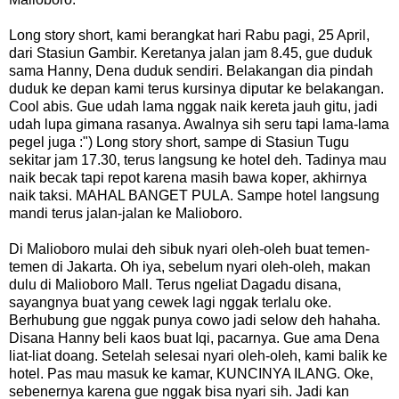
Long story short, kami berangkat hari Rabu pagi, 25 April,
dari Stasiun Gambir. Keretanya jalan jam 8.45, gue duduk
sama Hanny, Dena duduk sendiri. Belakangan dia pindah
duduk ke depan kami terus kursinya diputar ke belakangan.
Cool abis. Gue udah lama nggak naik kereta jauh gitu, jadi
udah lupa gimana rasanya. Awalnya sih seru tapi lama-lama
pegel juga :") Long story short, sampe di Stasiun Tugu
sekitar jam 17.30, terus langsung ke hotel deh. Tadinya mau
naik becak tapi repot karena masih bawa koper, akhirnya
naik taksi. MAHAL BANGET PULA. Sampe hotel langsung
mandi terus jalan-jalan ke Malioboro.
Di Malioboro mulai deh sibuk nyari oleh-oleh buat temen-
temen di Jakarta. Oh iya, sebelum nyari oleh-oleh, makan
dulu di Malioboro Mall. Terus ngeliat Dagadu disana,
sayangnya buat yang cewek lagi nggak terlalu oke.
Berhubung gue nggak punya cowo jadi selow deh hahaha.
Disana Hanny beli kaos buat Iqi, pacarnya. Gue ama Dena
liat-liat doang. Setelah selesai nyari oleh-oleh, kami balik ke
hotel. Pas mau masuk ke kamar, KUNCINYA ILANG. Oke,
sebenernya karena gue nggak bisa nyari sih. Jadi kan