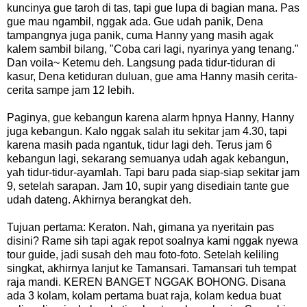
kuncinya gue taroh di tas, tapi gue lupa di bagian mana. Pas
gue mau ngambil, nggak ada. Gue udah panik, Dena
tampangnya juga panik, cuma Hanny yang masih agak
kalem sambil bilang, "Coba cari lagi, nyarinya yang tenang."
Dan voila~ Ketemu deh. Langsung pada tidur-tiduran di
kasur, Dena ketiduran duluan, gue ama Hanny masih cerita-
cerita sampe jam 12 lebih.
Paginya, gue kebangun karena alarm hpnya Hanny, Hanny
juga kebangun. Kalo nggak salah itu sekitar jam 4.30, tapi
karena masih pada ngantuk, tidur lagi deh. Terus jam 6
kebangun lagi, sekarang semuanya udah agak kebangun,
yah tidur-tidur-ayamlah. Tapi baru pada siap-siap sekitar jam
9, setelah sarapan. Jam 10, supir yang disediain tante gue
udah dateng. Akhirnya berangkat deh.
Tujuan pertama: Keraton. Nah, gimana ya nyeritain pas
disini? Rame sih tapi agak repot soalnya kami nggak nyewa
tour guide, jadi susah deh mau foto-foto. Setelah keliling
singkat, akhirnya lanjut ke Tamansari. Tamansari tuh tempat
raja mandi. KEREN BANGET NGGAK BOHONG. Disana
ada 3 kolam, kolam pertama buat raja, kolam kedua buat