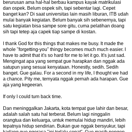
berurusan ama hal-hal berbau kampus kayak matrikulasi
dan ospek. Belum ospek sih, tapi sebentar lagi. Cepet
banget kan? Di saat universitas lain masih liburan, ITB udah
mulai banyak kegiatan. Belum banyak sih sebenernya, tapi
satu kegiatan bisa sampe sore gitu, cuma pelatihan doang
sih tapi tetep aja capek tiap sampe di kostan.
I thank God for this things that makes me busy. It made the
whole "forgetting-you" thingy becomes much much easier. I
have to admit that it's so hard for me to let it go. It's just sad.
Mengingat apa yang sempat gue harapkan dan nggak ada
satupun yang sesuai kenyataan. Honestly, sedih. Sedih
banget. Gue galau. For a second in my life, I thought we had
a chance. Pity me, ternyata nggak pernah ada harapan. Gue
aja yang kegeeran.
If only I could turn back time.
Dan meninggalkan Jakarta, kota tempat gue lahir dan besar,
adalah salah satu hal terberat. Belum lagi ninggalin
orangtua dan keluarga, untuk memulai hidup mandiri, lebih
tepatnya hidup sendirian. Bukan gue nggak bersyukur, tapi
kadang gue ngerasa "ini terlalu cepat". Gue masih pengen