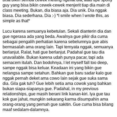
guy yang bisa bikin cewek-cewek menjerit tiap dia main di
class meeting. Bukan, dia biasa aja. Dia unik. Dia nggak
biasa. Dia sederhana. Dia :-) *I smile when I wrote this, as
simple as that*
Lucu karena semuanya kebetulan. Sekali dianterin dia dan
gue ngerasa ada yang beda. Awalnya gue pikir dia cuma
sebagai pengalih perhatian karena sebelumnya gue abis
bermasalah ama orang lain. Tapi ternyata nggak, semuanya
berlanjut. Ralat, hati gue berlanjut. Padahal gue tau dia
unavailable. Bukan karena udah punya pacar, tapi ada
semacem itulah. Dan bodohnya, I let myself fall too deep,
sampe nggak bisa keluar. Keadaan ini yang bikin gue
nelangsa sampe setahun. Bahkan gue baru sadar kalo gue
nggak pernah deket ama cowo lain sejak gue suka sama
dia. Gila gak tuh? Gue lebih setia ama cowok yang bahkan
bukan siapa-siapanya gue. Padahal, in my previous
relationships, gue masih berani lirik kanan-kiri. Iya gue tau
kok gue jahat, mungkin sekarang karma disumpahin ama
orang-orang yang pernah gue sakitin. Gue cuma bisa bilang
maaf sedalam-dalamnya.