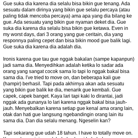
Gue suka dia karena dia selalu bisa bikin gue tenang. Ada
sesuatu dalam dirinya yang bikin gue selalu percaya (atau
paling tidak mencoba percaya) ama apa yang dia bilang ke
gue. Ada sesuatu yang bikin gue nyaman deket dia. Gue
suka dia karena dia selalu bisa bikin gue ketawa. Even in
my worst days, dari 3 orang yang gue ceritain, dia yang
responnya paling cepet dan bisa bikin mood gue balik lagi.
Gue suka dia karena dia adalah dia.
Ironis karena gue tau gue nggak bakalan (sampe kapanpun)
jadi sama dia. Menyedihkan adalah ketika lo sadar ada
orang yang sangat cocok sama lo tapi lo nggak bakal bisa
sama dia. I've tried to move on, dan beberapa kali gue
(hampir) berhasil. Tapi pada akhirnya akan ada sesuatu
yang bikin gue balik ke dia, menarik gue kembali. Gue
capek, capek banget. Kaya lari tapi kaki lo dirantai, jadi
nggak ada gunanya lo lari karena nggak bakal bisa jauh-
jauh. Menyebalkan karena setiap gue kenal ama orang lain,
otak dan hati gue langsung ngebandingin orang lain itu
sama dia. Dan dia selalu menang. Ngeselin kan?
Tapi sekarang gue udah 18 tahun. I have to totally move on.