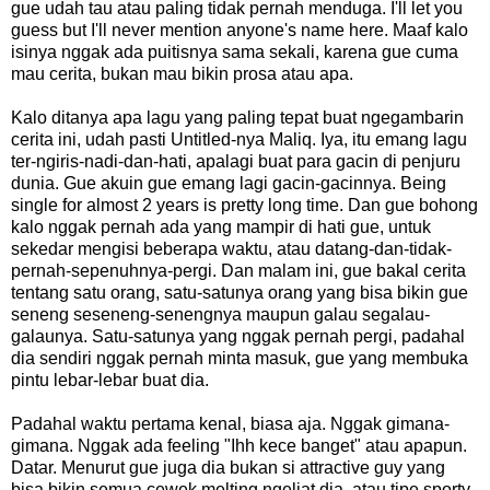
gue udah tau atau paling tidak pernah menduga. I'll let you
guess but I'll never mention anyone's name here. Maaf kalo
isinya nggak ada puitisnya sama sekali, karena gue cuma
mau cerita, bukan mau bikin prosa atau apa.
Kalo ditanya apa lagu yang paling tepat buat ngegambarin
cerita ini, udah pasti Untitled-nya Maliq. Iya, itu emang lagu
ter-ngiris-nadi-dan-hati, apalagi buat para gacin di penjuru
dunia. Gue akuin gue emang lagi gacin-gacinnya. Being
single for almost 2 years is pretty long time. Dan gue bohong
kalo nggak pernah ada yang mampir di hati gue, untuk
sekedar mengisi beberapa waktu, atau datang-dan-tidak-
pernah-sepenuhnya-pergi. Dan malam ini, gue bakal cerita
tentang satu orang, satu-satunya orang yang bisa bikin gue
seneng seseneng-senengnya maupun galau segalau-
galaunya. Satu-satunya yang nggak pernah pergi, padahal
dia sendiri nggak pernah minta masuk, gue yang membuka
pintu lebar-lebar buat dia.
Padahal waktu pertama kenal, biasa aja. Nggak gimana-
gimana. Nggak ada feeling "Ihh kece banget" atau apapun.
Datar. Menurut gue juga dia bukan si attractive guy yang
bisa bikin semua cewek melting ngeliat dia, atau tipe sporty