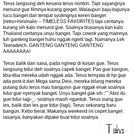
Terus langsung deh kesana terus nonton. Tapi sayangnya
menurut gue filmnya kurang greget. Walaupun baju-bajunya
lucu banget dan tempat syutingnya keren banget
(retro+minimalis -- TIMELESS FAVORITE!) tapi ceritanya
kurang sih kalo menurut gue. Soalnya biasanya kan kalo
Thailand ceritanya unyu banget. Tapi cowok yang mainnya
tuh ganteng banget huhu nggak ngerti lagi. Namanya Lek
Teeradetch. GANTENG GANTENG GANTENG
AAAAAAAA!
Terus balik dari sana, pada nginep di kosan gue. Terus
langsung tidur deh soalnya capek banget. Pas gue bangun,
tiba-tiba mereka udah nggak ada. Terus ternyata di hp gue
ada post-it dari Mega sama Devi, mereka bilang mereka
pulang dulu terus mau bangunin gue nggak enak soalnya
tidur gue nyenyak banget. Unyu banget gak sih :"" Abis itu
gue tidur lagi-_- soalnya masih ngantuk. Terus siang gue
les, balik dari les gue tidur (lagi). Terus sekarang baru
bangun. Kebo berat. Makanya weekend ini cepet banget
rasanya, banyakan dipake buat tidur soalnya.