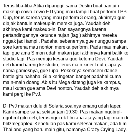
Terus tiba-tiba Atika dipanggil sama Destin buat bantuin
makeup cowo-cowo FTI yang mau tampil buat perform TPB
Cup, terus karena yang mau perform 3 orang, akhirnya gue
diajak bantuin makeup-in mereka juga. Yaudah deh
akhirnya kami makeup-in. Dan sayangnya karena
pertandingannya ketunda hujan (lagi) akhirnya mereka
nggak jadi tampil. Padahal sebenernya gue nunggu sampe
sore karena mau nonton mereka perform. Pada mau makan,
tapi gue ama Simon udah makan jadi akhirnya kami balik ke
studio lagi. Pas menuju kesana gue ketemu Devi. Yaudah
deh kami bareng ke studio, terus main kinect dulu, apa ya
nama gamesnya, gue lupa. Pokoknya semacem dance
battle gitu hahaha. Gila keringetan banget padahal cuma
main-main doang. Abis itu Mega dateng juga ke kampus,
mau ikutan gue ama Devi nonton. Yaudah deh akhirnya
kami pergi ke PvJ.
Di PvJ makan dulu di Solaria soalnya emang udah laper.
Kami sampe sana sekitar jam 19.30. Pas makan ngobrol-
ngobrol gitu deh, terus ngecek film apa aja yang lagi main di
blitzmegaplex. Kebetulan pas kami selesai makan, ada film
Thailand yang baru main gitu, namanya Crazy Crying Lady.