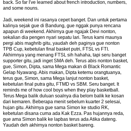
back. So far I've learned about french introduction, numbers,
and some nouns.
Jadi, weekend ini rasanya cepet banget. Dan untuk pertama
kalinya sejak gue di Bandung, gue nggak punya rencana
apapun di weekend. Akhirnya gue ngajak Devi nonton,
sekalian dia pengen nyari sepatu lari. Terus kami maunya
pergi abis maghrib gitu, yaudah deh paginya gue nonton
TPB Cup, kebetulan final basket putri, FTSL vs FTI.
Akhirnnya yang menang FTSL sih hahaha, tapi seru banget
supporter gitu, jadi inget SMA deh. Terus abis nonton basket,
gue, Simon, Dipta, sama Mega makan di Black Romantic
Gelap Nyawang. Abis makan, Dipta ketemu orangtuanya,
terus gue, Simon, sama Mega lanjut nonton basket,
kebetulan final putra gitu, FTMD vs SBM. Seru banget. It
reminds me of how cool boys when they play basketball.
Terus Mega balik duluan soalnya dia belom balik ke kosan
dari kemaren. Beberapa menit sebelum kuarter 2 selesai,
hujan gitu. Akhirnya gue sama Simon ke studio RK,
kebetulan disana cuma ada Kak Ezza. Pas hujannya reda,
gue ama Simon balik ke lapbas terus ada Atika dateng.
Yaudah deh akhirnya nonton basket bareng.