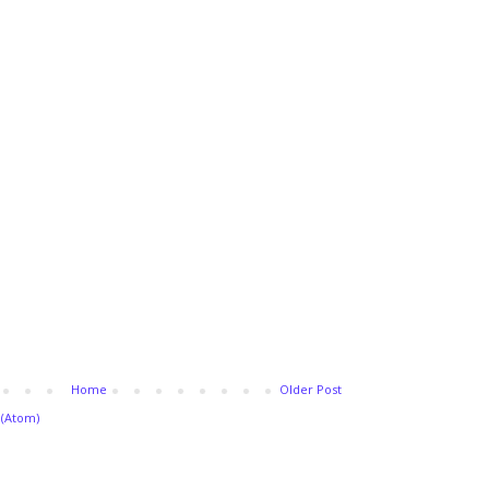
Home
Older Post
(Atom)