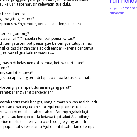
Fun
Holid
u keluar, tapi harus ngelewatin gue dulu.
Ramadha
Project
tithapedia
h beres-beres nih
 apa gitu gue lupa*
 Apaan sih. *ngomong berkali-kali dengan suara
h terus ngomong*
 apaan sih* *masukin tempat pensil ke tas*
adi, ternyata tempat pensil gue belom gue tutup, alhasil
il ke tas dengan cara sok dilempar (karena ceritanya
isi pensil gue keluar semua ---
g masih di kelas nengok semua, ketawa tertahan*
ceng*
my sambil ketawa*
ggak tau apa yang terjadi tapi tiba-tiba kotak kacamata
-kecengnya ampe tiduran megang perut*
arang-barang yang berceceran*
 marah terus zonk banget, yang dimarahin kan malah jadi
h barang-barang udah rapi, Ajul nunjukin sesuatu ke
awa tapi masih ditahan-tahan, Sammy ngakak lagi
mau tau kenapa pada ketawa tapi takut Ajul bilang
 Gue merhatiin, ternyata pas foto gue yang ada di
e papan tulis, terus ama Ajul diambil satu dan ditempel