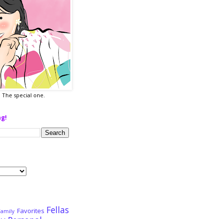
a. The special one.
ng!
Fellas
Favorites
Family