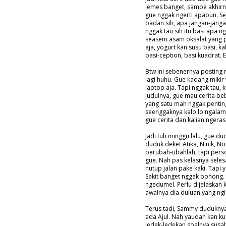
lemes banget, sampe akhirny
gue nggak ngerti apapun. Se
badan sih, apa jangan-jang
nggak tau sih itu basi apa 
seasem asam oksalat yang p
aja, yogurt kan susu basi, k
basi-ception, basi kuadrat. 
Btw ini sebenernya posting
lagi huhu. Gue kadang mikir
laptop aja. Tapi nggak tau, k
judulnya, gue mau cerita b
yang satu mah nggak penting
seenggaknya kalo lo ngalamin
gue cerita dan kalian ngerasa
Jadi tuh minggu lalu, gue d
duduk deket Atika, Ninik, 
berubah-ubahlah, tapi pers
gue. Nah pas kelasnya seles
nutup jalan pake kaki. Tapi y
Sakit banget nggak bohong.
ngedumel. Perlu dijelaskan 
awalnya dia duluan yang ngi
Terus tadi, Sammy duduknya
ada Ajul. Nah yaudah kan ku
ledek-ledekan soalnya susah