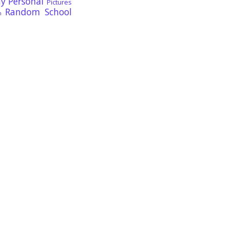
ay
Personal
Pictures
Random
School
n