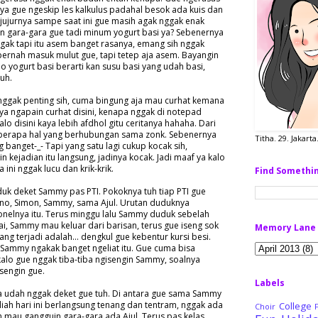
a gue ngeskip les kalkulus padahal besok ada kuis dan
jujurnya sampe saat ini gue masih agak nggak enak
an gara-gara gue tadi minum yogurt basi ya? Sebenernya
nggak tapi itu asem banget rasanya, emang sih nggak
ernah masuk mulut gue, tapi tetep aja asem. Bayangin
alo yogurt basi berarti kan susu basi yang udah basi,
Euh.
 nggak penting sih, cuma bingung aja mau curhat kemana
 ya ngapain curhat disini, kenapa nggak di notepad
alo disini kaya lebih afdhol gitu ceritanya hahaha. Dari
eberapa hal yang berhubungan sama zonk. Sebenernya
Titha. 29. Jakart
 banget-_- Tapi yang satu lagi cukup kocak sih,
 kejadian itu langsung, jadinya kocak. Jadi maaf ya kalo
 ini nggak lucu dan krik-krik.
Find Somethi
uduk deket Sammy pas PTI. Pokoknya tuh tiap PTI gue
Nono, Simon, Sammy, sama Ajul. Urutan duduknya
onelnya itu. Terus minggu lalu Sammy duduk sebelah
ai, Sammy mau keluar dari barisan, terus gue iseng sok
Memory Lane
ang terjadi adalah... dengkul gue kebentur kursi besi.
 Sammy ngakak banget ngeliat itu. Gue cuma bisa
kalo gue nggak tiba-tiba ngisengin Sammy, soalnya
sengin gue.
Labels
 udah nggak deket gue tuh. Di antara gue sama Sammy
liah hari ini berlangsung tenang dan tentram, nggak ada
College
Choir
 mau gangguin gara-gara ada Ajul. Terus pas kelas