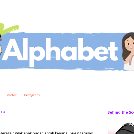
Twitter
Instagram
013
Behind the S
e ngerasa nggak enak badan entah kenapa. Gue ngerasas