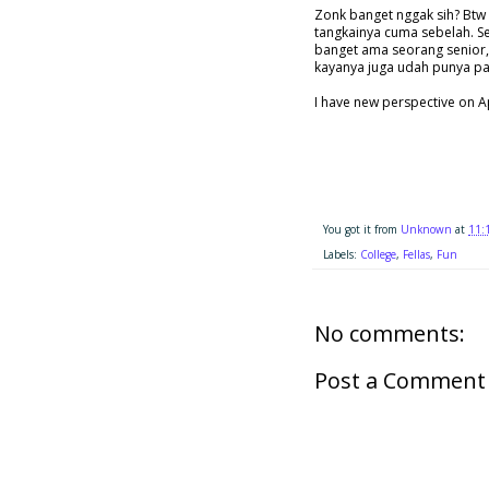
Zonk banget nggak sih? Btw 
tangkainya cuma sebelah. Se
banget ama seorang senior, 
kayanya juga udah punya pa
I have new perspective on A
You got it from
Unknown
at
11:
Labels:
College
,
Fellas
,
Fun
No comments:
Post a Comment