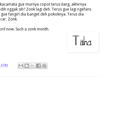
kacamata gue murnya copot terus ilang, akhirnya
dih nggak sih? Zonk lagi deh. Terus gue lagi ngefans
gue fangirl dia banget deh pokoknya. Terus dia
car. Zonk.
pril now. Such a zonk month.
14 PM