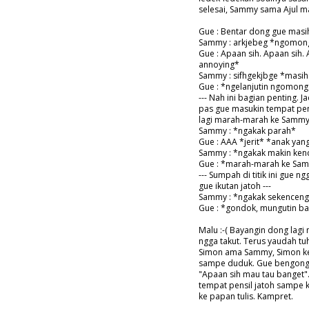
selesai, Sammy sama Ajul ma
Gue : Bentar dong gue masi
Sammy : arkjebeg *ngomong
Gue : Apaan sih. Apaan sih.
annoying*
Sammy : sifhgekjbge *masi
Gue : *ngelanjutin ngomong
--- Nah ini bagian penting. J
pas gue masukin tempat pens
lagi marah-marah ke Sammy), 
Sammy : *ngakak parah*
Gue : AAA *jerit* *anak yan
Sammy : *ngakak makin ken
Gue : *marah-marah ke Sam
--- Sumpah di titik ini gue n
gue ikutan jatoh ---
Sammy : *ngakak sekenceng
Gue : *gondok, mungutin b
Malu :-( Bayangin dong lagi
ngga takut. Terus yaudah tu
Simon ama Sammy, Simon ket
sampe duduk. Gue bengong, 
"Apaan sih mau tau banget".
tempat pensil jatoh sampe k
ke papan tulis. Kampret.