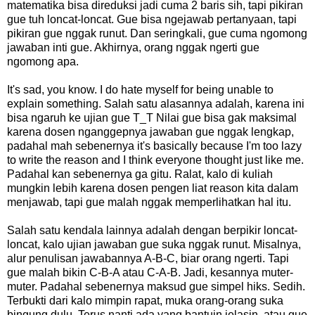
matematika bisa direduksi jadi cuma 2 baris sih, tapi pikiran
gue tuh loncat-loncat. Gue bisa ngejawab pertanyaan, tapi
pikiran gue nggak runut. Dan seringkali, gue cuma ngomong
jawaban inti gue. Akhirnya, orang nggak ngerti gue
ngomong apa.
It's sad, you know. I do hate myself for being unable to
explain something. Salah satu alasannya adalah, karena ini
bisa ngaruh ke ujian gue T_T Nilai gue bisa gak maksimal
karena dosen nganggepnya jawaban gue nggak lengkap,
padahal mah sebenernya it's basically because I'm too lazy
to write the reason and I think everyone thought just like me.
Padahal kan sebenernya ga gitu. Ralat, kalo di kuliah
mungkin lebih karena dosen pengen liat reason kita dalam
menjawab, tapi gue malah nggak memperlihatkan hal itu.
Salah satu kendala lainnya adalah dengan berpikir loncat-
loncat, kalo ujian jawaban gue suka nggak runut. Misalnya,
alur penulisan jawabannya A-B-C, biar orang ngerti. Tapi
gue malah bikin C-B-A atau C-A-B. Jadi, kesannya muter-
muter. Padahal sebenernya maksud gue simpel hiks. Sedih.
Terbukti dari kalo mimpin rapat, muka orang-orang suka
bingung dulu. Terus nanti ada yang bantuin jelasin, atau gue