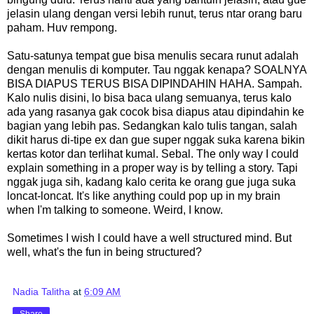
jelasin ulang dengan versi lebih runut, terus ntar orang baru
paham. Huv rempong.
Satu-satunya tempat gue bisa menulis secara runut adalah
dengan menulis di komputer. Tau nggak kenapa? SOALNYA
BISA DIAPUS TERUS BISA DIPINDAHIN HAHA. Sampah.
Kalo nulis disini, lo bisa baca ulang semuanya, terus kalo
ada yang rasanya gak cocok bisa diapus atau dipindahin ke
bagian yang lebih pas. Sedangkan kalo tulis tangan, salah
dikit harus di-tipe ex dan gue super nggak suka karena bikin
kertas kotor dan terlihat kumal. Sebal. The only way I could
explain something in a proper way is by telling a story. Tapi
nggak juga sih, kadang kalo cerita ke orang gue juga suka
loncat-loncat. It's like anything could pop up in my brain
when I'm talking to someone. Weird, I know.
Sometimes I wish I could have a well structured mind. But
well, what's the fun in being structured?
Nadia Talitha
at
6:09 AM
Share