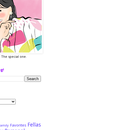
a. The special one.
ng!
Fellas
Favorites
Family