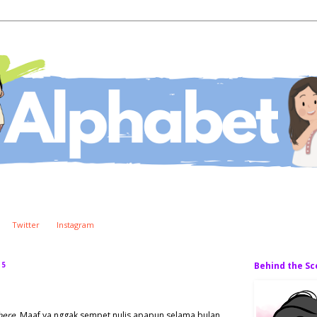
Twitter
Instagram
15
Behind the S
here
. Maaf ya nggak sempet nulis apapun selama bulan