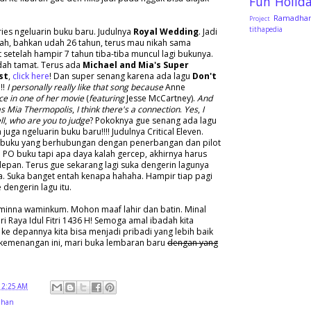
Fun
Holid
Ramadha
Project
tithapedia
ies ngeluarin buku baru. Judulnya
Royal Wedding
. Jadi
liah, bahkan udah 26 tahun, terus mau nikah sama
 setelah hampir 7 tahun tiba-tiba muncul lagi bukunya.
dah tamat. Terus ada
Michael and Mia's Super
st
,
click here
! Dan super senang karena ada lagu
Don't
!!!
I personally really like that song because
Anne
ce in one of her movie
(
featuring
Jesse McCartney).
And
 as Mia Thermopolis
,
I think there's a connection
.
Yes
,
I
ll
,
who are you to judge
? Pokoknya gue senang ada lagu
 juga ngeluarin buku baru!!!! Judulnya Critical Eleven.
 buku yang berhubungan dengan penerbangan dan pilot
 PO buku tapi apa daya kalah gercep, akhirnya harus
epan. Terus gue sekarang lagi suka dengerin lagunya
a. Suka banget entah kenapa hahaha. Hampir tiap pagi
 dengerin lagu itu.
u minna waminkum. Mohon maaf lahir dan batin. Minal
ari Raya Idul Fitri 1436 H! Semoga amal ibadah kita
 ke depannya kita bisa menjadi pribadi yang lebih baik
 kemenangan ini, mari buka lembaran baru
dengan yang
12:25 AM
dhan