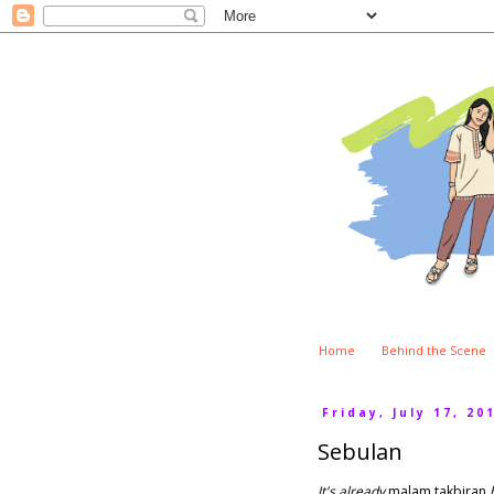
Home
Behind the Scene
Friday, July 17, 20
Sebulan
It's already
malam takbiran