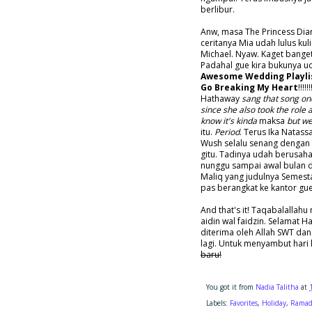
berlibur.
Anw, masa The Princess Diar
ceritanya Mia udah lulus ku
Michael. Nyaw. Kaget banget
Padahal gue kira bukunya u
Awesome Wedding Playli
Go Breaking My Heart
!!!!!!
Hathaway
sang that song on
since she also took the role
know it's kinda
maksa
but we
itu.
Period
. Terus Ika Natassa
Wush selalu senang dengan
gitu. Tadinya udah berusaha
nunggu sampai awal bulan d
Maliq yang judulnya Semest
pas berangkat ke kantor gue
And that's it! Taqabalallah
aidin wal faidzin. Selamat H
diterima oleh Allah SWT dan
lagi. Untuk menyambut hari
baru!
You got it from
Nadia Talitha
at
Labels:
Favorites
,
Holiday
,
Rama