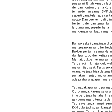
puasa ini. Entah kenapa lag
dengan nonton drama Korea
teman-teman zaman SMP dan
seperti yang telah gue ceri
happy
. Dan gue kembali dii
bertemu dengan teman lama
larut malam, sesederhana 
mendengarkan lagu yang me
Banyak sekali yang ingin dic
mengesankan yang berbeda 
Bukber pertama sama Hanny d
dan Ipang; bukber ketiga 
Mamat; bukber kelima sama 
Terus jadi mikir aja, dulu 
makan, tiap saat. Terus sek
orangnya juga bisa dateng.
pun akan menjadi muka lama,
ada prahara apapun, mereka 
Tau nggak apa yang paling 
Obrolannya. Karena sekaran
ilmu baru juga hahaha. Ini 
gak cuma ngerti tentang da
Tapi sayangnya hampir se
KKN pula, jadi susah banget
ngumpul. Terus imbasnya jad