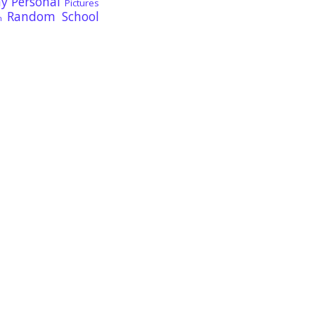
ay
Personal
Pictures
Random
School
n