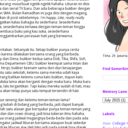
i kurang
mood
buat ngetik-ngetik hahaha. Liburan ini diisi
 dan serial TV baru. Dan ada beberapa bukber dengan
 SMA. Bulan Ramadhan ini juga diisi dengan magang,
takan di post sebelumnya.
I'm happy
.
Like
,
really really
ngatkan kalau bahagia itu sederhana. Sesederhana
, sesederhana tertawa dengan teman-teman hingga
membaca buku yang kau suka, sesederhana
nggambarkan perasaan hati yang berwarna.
eritakan. Sebanyak itu. Setiap bukber punya cerita
karena dilakukan bersama orang yang berbeda.
Titha. 29. Jakart
an Dena; bukber kedua sama Didi, Tika, Shifa, Sofi,
sama Departemen CBU; bukber keempat sama Intan dan
htrqs; bukber keenam sama duri-duri kesayangan.
Find Somethi
waktu satu sekolah, ketemu sama mereka udah kaya
arang bahkan ketemu cuma kalo bukber, itupun kalo
 Muka lama akan berganti dengan muka baru. Muka baru
 lalu tergantikan. Tapi kalau mereka sudah di hati, mau
akan tetap punya satu tempat tersendiri di hati.
Memory Lane
gue seneng dari ketemu teman-teman lama?
g kuliah di bidang yang berbeda, jadi dapet banyak
salah satu alasan gue bersyukur punya teman-teman yang
ndan dan cowo doang, jadi bisa tukeran ilmu hahaha.
Labels
mua orang jadwal magangnya beda-beda dan pada ada
 ngatur jadwal liburan bersama ataupun buat sekedar
College
Choir
i ke liburan gue deh hiks jadi pada nggak bisa diajak