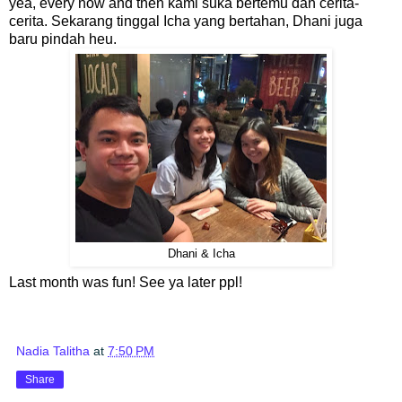
yea, every now and then kami suka bertemu dan cerita-
cerita. Sekarang tinggal Icha yang bertahan, Dhani juga
baru pindah heu.
Dhani & Icha
Last month was fun! See ya later ppl!
Nadia Talitha
at
7:50 PM
Share