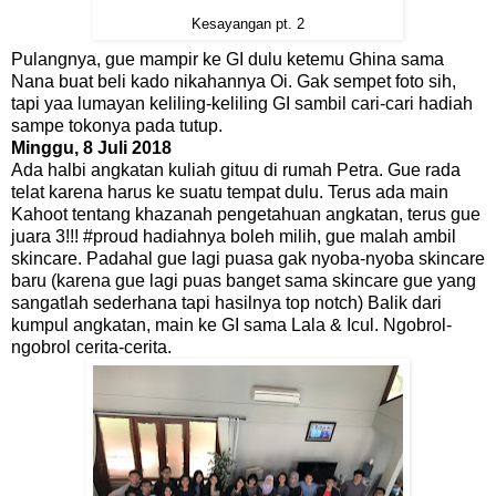
Kesayangan pt. 2
Pulangnya, gue mampir ke GI dulu ketemu Ghina sama
Nana buat beli kado nikahannya Oi. Gak sempet foto sih,
tapi yaa lumayan keliling-keliling GI sambil cari-cari hadiah
sampe tokonya pada tutup.
Minggu, 8 Juli 2018
Ada halbi angkatan kuliah gituu di rumah Petra. Gue rada
telat karena harus ke suatu tempat dulu. Terus ada main
Kahoot tentang khazanah pengetahuan angkatan, terus gue
juara 3!!! #proud hadiahnya boleh milih, gue malah ambil
skincare. Padahal gue lagi puasa gak nyoba-nyoba skincare
baru (karena gue lagi puas banget sama skincare gue yang
sangatlah sederhana tapi hasilnya top notch) Balik dari
kumpul angkatan, main ke GI sama Lala & Icul. Ngobrol-
ngobrol cerita-cerita.