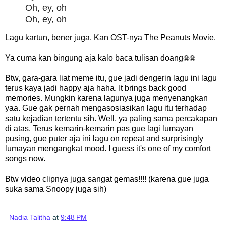
Oh, ey, oh
Oh, ey, oh
Lagu kartun, bener juga. Kan OST-nya The Peanuts Movie.
Ya cuma kan bingung aja kalo baca tulisan doang
🤪
🤪
Btw, gara-gara liat meme itu, gue jadi dengerin lagu ini lagu
terus kaya jadi happy aja haha. It brings back good
memories. Mungkin karena lagunya juga menyenangkan
yaa. Gue gak pernah mengasosiasikan lagu itu terhadap
satu kejadian tertentu sih. Well, ya paling sama percakapan
di atas. Terus kemarin-kemarin pas gue lagi lumayan
pusing, gue puter aja ini lagu on repeat and surprisingly
lumayan mengangkat mood. I guess it's one of my comfort
songs now.
Btw video clipnya juga sangat gemas!!!! (karena gue juga
suka sama Snoopy juga sih)
Nadia Talitha
at
9:48 PM