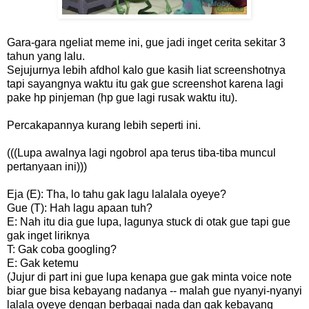
Gara-gara ngeliat meme ini, gue jadi inget cerita sekitar 3
tahun yang lalu.
Sejujurnya lebih afdhol kalo gue kasih liat screenshotnya
tapi sayangnya waktu itu gak gue screenshot karena lagi
pake hp pinjeman (hp gue lagi rusak waktu itu).
Percakapannya kurang lebih seperti ini.
(((Lupa awalnya lagi ngobrol apa terus tiba-tiba muncul
pertanyaan ini)))
Eja (E): Tha, lo tahu gak lagu lalalala oyeye?
Gue (T): Hah lagu apaan tuh?
E: Nah itu dia gue lupa, lagunya stuck di otak gue tapi gue
gak inget liriknya
T: Gak coba googling?
E: Gak ketemu
(Jujur di part ini gue lupa kenapa gue gak minta voice note
biar gue bisa kebayang nadanya -- malah gue nyanyi-nyanyi
lalala oyeye dengan berbagai nada dan gak kebayang