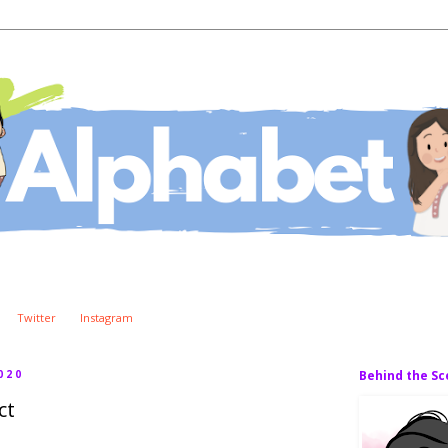
Twitter
Instagram
020
Behind the S
ct