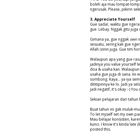
boleh aja mau lompat-lompa
ngerusak. Please, pikirin seki
3. Appreciate Yourself
Gue sadar, waktu gue ngera
gue. Lebay. Nggak gitu juga s
Gimana ya, gue nggak
own 
sesuatu, sering kali gue nger
Allah izinin juga. Gue tim hor
Walaupun apa yang gue rasak
jadinya you value yourself l
doa & usaha kan. Walaupun 
usaha gue juga di sana. Ini 
sombong. Kaya... ya iya semu
dititipinnya ke lo. Jadi ya
jadi negatif, it's okay :-) Yo
Sekian pelajaran dari tahun
Buat tahun ini gak muluk-mu
To let myself set my own pac
Mau belajar konsisten, karen
kunci. I know it's kinda late (
posted this.