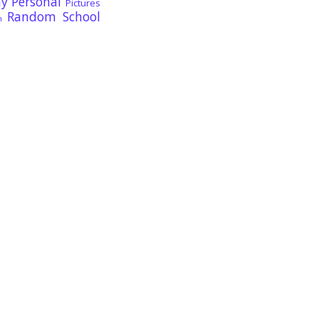
ay
Personal
Pictures
Random
School
n