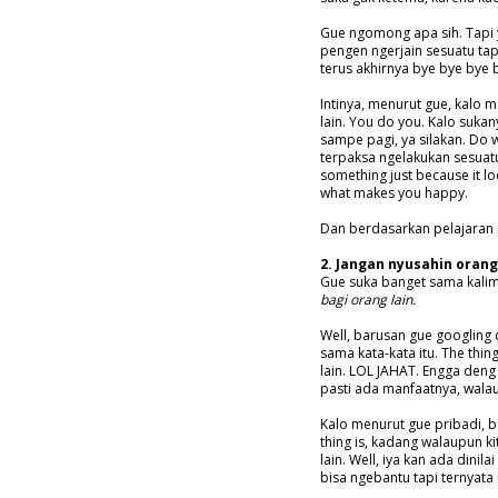
Gue ngomong apa sih. Tapi 
pengen ngerjain sesuatu tap
terus akhirnya bye bye bye b
Intinya, menurut gue, kalo 
lain. You do you. Kalo suka
sampe pagi, ya silakan. Do w
terpaksa ngelakukan sesuatu
something just because it loo
what makes you happy.
Dan berdasarkan pelajaran p
2. Jangan nyusahin orang
Gue suka banget sama kali
bagi orang lain.
Well, barusan gue googling d
sama kata-kata itu. The thi
lain. LOL JAHAT. Engga deng
pasti ada manfaatnya, wala
Kalo menurut gue pribadi, b
thing is, kadang walaupun k
lain. Well, iya kan ada dinila
bisa ngebantu tapi ternyata