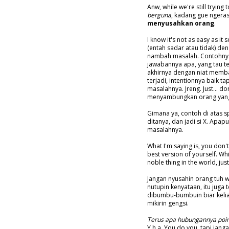
Anw, while we're still trying
berguna
, kadang gue ngera
menyusahkan orang
.
I know it's not as easy as it
(entah sadar atau tidak) den
nambah masalah. Contohnya,
jawabannya apa, yang tau tem
akhirnya dengan niat memban
terjadi, intentionnya baik t
masalahnya. Jreng. Just... d
menyambungkan orang yang 
Gimana ya, contoh di atas sp
ditanya, dan jadi si X. Apa
masalahnya.
What I'm saying is, you don'
best version of yourself. W
noble thing in the world, jus
Jangan nyusahin orang tuh 
nutupin kenyataan, itu juga
dibumbu-bumbuin biar kelia
mikirin gengsi.
Terus apa hubungannya poi
Y h a. You do you, tapi janga