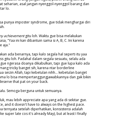
t seharian, asal jangan nyenggol-nyenggol barang dan
tar lo.
sa punya imposter syndrome, gue tidak menghargai diri
ih.
my achievement
gitu loh. Waktu gue bisa melakukan
asa, "Yaa ini kan dibantuin sama si A, B, C. Ini karena
e aja."
an ada benarnya, tapi kalo segala hal seperti itu yaa
ess gitu loh. Padahal dalam segala sesuatu, selalu ada
gue ngerasa doanya dikabulkan, tapi gue lupa kalo ada
emang tricky banget sih, karena ntar borderline
a seizin Allah, tapi kebetulan nihh... kebetulan banget
 selama lo bisa mempertanggungjawabkannya dan gak bikin
u deserve that pat on your back.
 lalu. Semoga berguna untuk semuanya.
luk, mau lebih appreciate apa yang ada di sekitar gue.
e, and it doesn't have to always on the highest pace.
a ternyata setelah diperhatikan, konsistensi adalah
like super late cos it's already May), but at least I finally