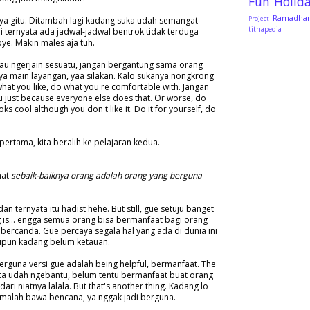
Fun
Holid
Ramadha
ya gitu. Ditambah lagi kadang suka udah semangat
Project
tithapedia
i ternyata ada jadwal-jadwal bentrok tidak terduga
ye. Makin males aja tuh.
mau ngerjain sesuatu, jangan bergantung sama orang
nya main layangan, yaa silakan. Kalo sukanya nongkrong
hat you like, do what you're comfortable with. Jangan
 just because everyone else does that. Or worse, do
ks cool although you don't like it. Do it for yourself, do
ertama, kita beralih ke pelajaran kedua.
mat
sebaik-baiknya orang adalah orang yang berguna
an ternyata itu hadist hehe. But still, gue setuju banget
ng is... engga semua orang bisa bermanfaat bagi orang
 bercanda. Gue percaya segala hal yang ada di dunia ini
upun kadang belum ketauan.
erguna versi gue adalah being helpful, bermanfaat. The
ita udah ngebantu, belum tentu bermanfaat buat orang
i dari niatnya lalala. But that's another thing. Kadang lo
 malah bawa bencana, ya nggak jadi berguna.