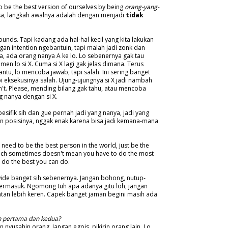
 to be the best version of ourselves by being
orang-yang-
sa, langkah awalnya adalah dengan menjadi
tidak
 sounds. Tapi kadang ada hal-hal kecil yang kita lakukan
gan intention ngebantuin, tapi malah jadi zonk dan
 ada orang nanya A ke lo. Lo sebenernya gak tau
en lo si X. Cuma si X lagi gak jelas dimana. Terus
tu, lo mencoba jawab, tapi salah. Ini sering banget
api eksekusinya salah. Ujung-ujungnya si X jadi nambah
on't. Please, mending bilang gak tahu, atau mencoba
nanya dengan si X.
esifik sih dan gue pernah jadi yang nanya, jadi yang
pun posisinya, nggak enak karena bisa jadi kemana-mana
t need to be the best person in the world, just be the
hich sometimes doesn't mean you have to do the most
t do the best you can do.
wide banget sih sebenernya. Jangan bohong, nutup-
 termasuk. Ngomong tuh apa adanya gitu loh, jangan
tan lebih keren. Capek banget jaman begini masih ada
n pertama dan kedua?
n nyusahin orang. Jangan egois, pikirin orang lain. Lo