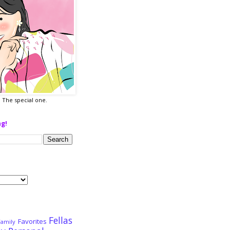
a. The special one.
ng!
Fellas
Favorites
Family