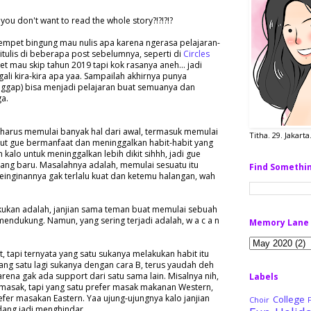
 you don't want to read the whole story?!?!?!?
sempet bingung mau nulis apa karena ngerasa pelajaran-
itulis di beberapa post sebelumnya, seperti di
Circles
t mau skip tahun 2019 tapi kok rasanya aneh... jadi
li kira-kira apa yaa. Sampailah akhirnya punya
ggap) bisa menjadi pelajaran buat semuanya dan
a.
harus memulai banyak hal dari awal, termasuk memulai
Titha. 29. Jakart
rut gue bermanfaat dan meninggalkan habit-habit yang
 kalo untuk meninggalkan lebih dikit sihhh, jadi gue
yang baru. Masalahnya adalah, memulai sesuatu itu
Find Somethi
keinginannya gak terlalu kuat dan ketemu halangan, wah
lakukan adalah, janjian sama teman buat memulai sebuah
 mendukung. Namun, yang sering terjadi adalah, w a c a n
Memory Lane
 tapi ternyata yang satu sukanya melakukan habit itu
ng satu lagi sukanya dengan cara B, terus yaudah deh
arena gak ada support dari satu sama lain. Misalnya nih,
Labels
asak, tapi yang satu prefer masak makanan Western,
efer masakan Eastern. Yaa ujung-ujungnya kalo janjian
College
Choir
dang jadi menghindar.