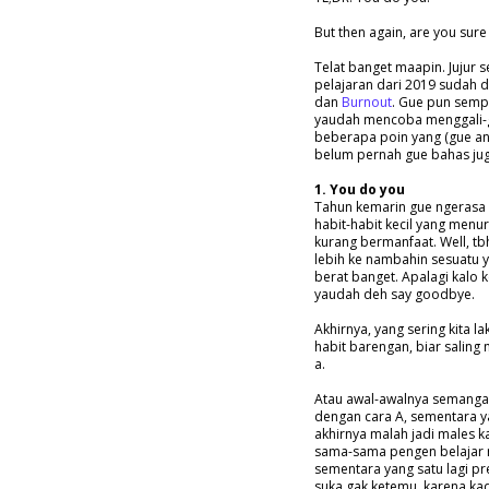
But then again, are you sure
Telat banget maapin. Jujur 
pelajaran dari 2019 sudah d
dan
Burnout
. Gue pun sempe
yaudah mencoba menggali-ga
beberapa poin yang (gue an
belum pernah gue bahas jug
1. You do you
Tahun kemarin gue ngerasa 
habit-habit kecil yang menu
kurang bermanfaat. Well, tbh
lebih ke nambahin sesuatu 
berat banget. Apalagi kalo 
yaudah deh say goodbye.
Akhirnya, yang sering kita 
habit barengan, biar saling
a.
Atau awal-awalnya semangat,
dengan cara A, sementara ya
akhirnya malah jadi males k
sama-sama pengen belajar m
sementara yang satu lagi pr
suka gak ketemu, karena ka