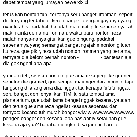
dapet tempat yang lumayan pewe xixixi.
terus kan nonton tuh, ceritanya seru banget. ironman, seperti
di film yang terdahulu, keren banget. dengan gayanya yang
nyante abis. padahal dia udah mau mati gitu sebenernya. ah
makin cinta deh ama ironman. waktu baru nonton, reza
malah nanya-nanya gitu. kan gue bingung, padahal
sebenernya yang semangat banget ngajakin nonton gituan
itu reza. gue pikir, reza udah nonton ironman yang pertama,
ternyata dia belom pernah nonton -________- pantesan aja
dia gak ngerti apa-apa.
yaudah deh, setelah nonton, gue ama reza pergi ke gramed.
sebelom ke gramed, gue sempet mau ngendarain motor tapi
langsung dilarang ama dia. nggak tau kenapa fufufu nggak
seru banget deh. ehya, kan TIM itu satu tempat ama
planetarium. gue udah lama banget nggak kesana. yaudah
deh terus gue ama reza ngeliat kesana sebentar. dan
ternyata kesana tuh murah banget wiwiwiwwwwwwwwwww.
pengen banget deh kesana. apa pas anniv setaunan gue
kesana aja yaa? hahaha mungkin bisa jadi pilihan ;p
akhirnya gue ama reza ke gramed. udah rada sore sih. gue