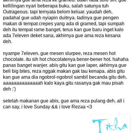
kellilingan nyari beberapa buku, salah satunya tuh
Outrageous. tapi ternyata belom keluar. yaudah deh,
padahal gue udah nyiapin duitnya. tadinya gue pengen
makan di tempat crepes yang ada di gramed, tapi sumpah
deh itu tempat rame banget. terus kan gue baru inget kalo
ada 7eleven deket sana, akhirnya gue ama reza kesana
deh.
nyampe 7eleven. gue mesen slurpee, reza mesen hot
chocolate. itu sih hot chocolatenya bener-bener hot. hahaha
panas banget wanjer. abis gitu kan gue laper, akhirnya gue
beli big bites, reza nggak makan gak tau kenapa. abis gitu
kan gue ama dia ngobrol-ngobrol sambil becanda gitu deh.
aaaaaaaaaaaaaah kalo kaya gitu rasanya gak mau pisah
deh :')
setelah makanan gue abis, gue ama reza pulang deh. all i
can say, i love Sunday && i love Rezaa <3