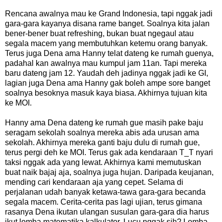
Rencana awalnya mau ke Grand Indonesia, tapi nggak jadi
gara-gara kayanya disana rame banget. Soalnya kita jalan
bener-bener buat refreshing, bukan buat ngegaul atau
segala macem yang membutuhkan ketemu orang banyak.
Terus juga Dena ama Hanny telat dateng ke rumah guenya,
padahal kan awalnya mau kumpul jam 11an. Tapi mereka
baru dateng jam 12. Yaudah deh jadinya nggak jadi ke GI,
lagian juga Dena ama Hanny gak boleh ampe sore banget
soalnya besoknya masuk kaya biasa. Akhirnya tujuan kita
ke MOI.
Hanny ama Dena dateng ke rumah gue masih pake baju
seragam sekolah soalnya mereka abis ada urusan ama
sekolah. Akhirnya mereka ganti baju dulu di rumah gue,
terus pergi deh ke MOI. Terus gak ada kendaraan T_T nyari
taksi nggak ada yang lewat. Akhirnya kami memutuskan
buat naik bajaj aja, soalnya juga hujan. Daripada keujanan,
mending cari kendaraan aja yang cepet. Selama di
perjalanan udah banyak ketawa-tawa gara-gara becanda
segala macem. Cerita-cerita pas lagi ujian, terus gimana
rasanya Dena ikutan ulangan susulan gara-gara dia harus
ikut lomba matematika kalkulator. Lucu nggak sih? Lomba