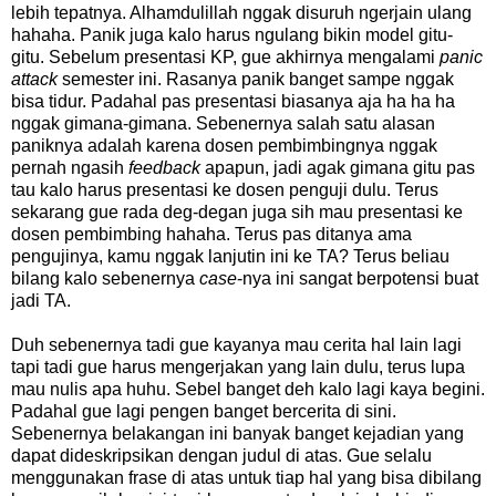
lebih tepatnya. Alhamdulillah nggak disuruh ngerjain ulang
hahaha. Panik juga kalo harus ngulang bikin model gitu-
gitu. Sebelum presentasi KP, gue akhirnya mengalami
panic
attack
semester ini. Rasanya panik banget sampe nggak
bisa tidur. Padahal pas presentasi biasanya aja ha ha ha
nggak gimana-gimana. Sebenernya salah satu alasan
paniknya adalah karena dosen pembimbingnya nggak
pernah ngasih
feedback
apapun, jadi agak gimana gitu pas
tau kalo harus presentasi ke dosen penguji dulu. Terus
sekarang gue rada deg-degan juga sih mau presentasi ke
dosen pembimbing hahaha. Terus pas ditanya ama
pengujinya, kamu nggak lanjutin ini ke TA? Terus beliau
bilang kalo sebenernya
case
-nya ini sangat berpotensi buat
jadi TA.
Duh sebenernya tadi gue kayanya mau cerita hal lain lagi
tapi tadi gue harus mengerjakan yang lain dulu, terus lupa
mau nulis apa huhu. Sebel banget deh kalo lagi kaya begini.
Padahal gue lagi pengen banget bercerita di sini.
Sebenernya belakangan ini banyak banget kejadian yang
dapat dideskripsikan dengan judul di atas. Gue selalu
menggunakan frase di atas untuk tiap hal yang bisa dibilang