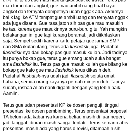
mau turun dari angkot, gue mau ambil uang buat bayar
angkot dan ternyata dompetnya udah nggak ada. Akhirnya
balik lagi ke ATM tempat gue ambil uang dan ternyata nggak
ada juga disana. Gue rasa jatoh sih pas gue mau masukin
ke tas, karena gue masukinnya buru-buru gitu. Yah mungkin
belakangan ini gue lagi kurang beramal, jadi diikhlaskan
saja. Sempet sedih karena kartu pelajar gue jaman SMP
dan SMA ikutan ilang, terus ada
flashdisk
juga. Padahal
flashdisk
-nya dari bokap pas gue masuk kuliah. Jadi tadinya
itu punya bokap gue, terus gue emang udah suka banget
ama
flashdisk
itu. Terus pas gue masuk kuliah gue bilang ke
bokap gue kalo gue mau
flashdisk
terus dikasih deh.
Padahal
flashdisk
-nya udah jadi
flashdisk
sejuta umat
hahaha, semua orang kayanya pernah minjem deh. Tapi ya
sudah, inshaa Allah nanti diganti dengan yang lebih baik.
Aamiin.
Terus gue udah presentasi KP ke dosen penguji, tinggal
presentasi ke dosen pembimbing. Terus presentasi proposal
TA belum ada kabarnya karena beliau masih di luar negeri,
jadi tanggal liburan masih sangat tentatif. Terus kemarin abis
presentasi masih ada yang harus direvisi, ditambahin sih