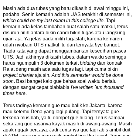
Masih ada dua tubes yang baru dikasih di awal minggu ini,
padahal Senin kemarin adalah UAS terakhir di semester ini,
which could be my last exam in this college life.
Tapi
kemarin ada kelas tambahan buat salah satu matkul, terus
disuruh pilih antara
bikin candi
bikin tugas atau langsung
ujian aja. Ya jelas pada milih tugaslah, karena kemaren
udah nyobain UTS matkul itu dan ternyata
bye
banget.
Tiada kata yang dapat menggambarkan kesedihan pasca
UTS. Jadi akhirnya dikasih tubes, dalam waktu seminggu
harus ngumpulin 3 dokumen terkait
bidding
dan kontrak.
Ralat deng masih ada satu tugas lagi, tapi cuma bikin
project charter
aja sih.
And this semester would be done
soon
. Basi banget kalo gue bahas soal waktu berlalu
dengan sangat cepat blablabla
I've written 'em thousand
times here
.
Terus tadinya kemarin gue mau balik ke Jakarta, karena
mau ketemu Dena yang lagi pulang. Tapi ternyata gue
terkena musibah, yaitu dompet gue hilang. Terus sampai
sekarang gue rasanya kayak masih di awang-awang. Masih
agak nggak percaya. Jadi ceritanya gue lagi abis ambil duit
di ATM, terus gue mau naik angkot buat ke travel. Terus pas