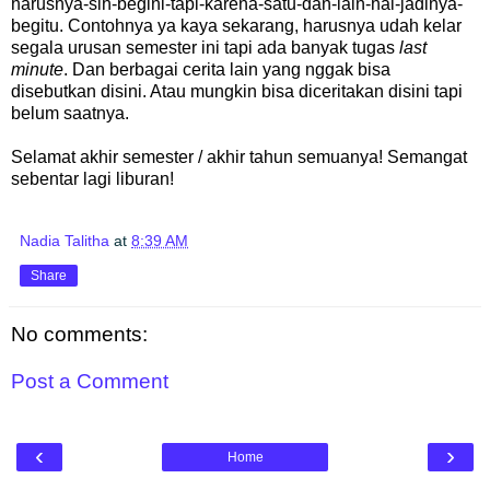
harusnya-sih-begini-tapi-karena-satu-dan-lain-hal-jadinya-
begitu. Contohnya ya kaya sekarang, harusnya udah kelar
segala urusan semester ini tapi ada banyak tugas
last
minute
. Dan berbagai cerita lain yang nggak bisa
disebutkan disini. Atau mungkin bisa diceritakan disini tapi
belum saatnya.
Selamat akhir semester / akhir tahun semuanya! Semangat
sebentar lagi liburan!
Nadia Talitha
at
8:39 AM
Share
No comments:
Post a Comment
‹
›
Home