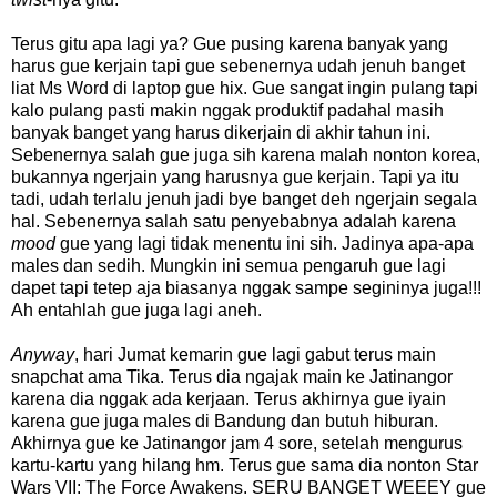
Terus gitu apa lagi ya? Gue pusing karena banyak yang
harus gue kerjain tapi gue sebenernya udah jenuh banget
liat Ms Word di laptop gue hix. Gue sangat ingin pulang tapi
kalo pulang pasti makin nggak produktif padahal masih
banyak banget yang harus dikerjain di akhir tahun ini.
Sebenernya salah gue juga sih karena malah nonton korea,
bukannya ngerjain yang harusnya gue kerjain. Tapi ya itu
tadi, udah terlalu jenuh jadi bye banget deh ngerjain segala
hal. Sebenernya salah satu penyebabnya adalah karena
mood
gue yang lagi tidak menentu ini sih. Jadinya apa-apa
males dan sedih. Mungkin ini semua pengaruh gue lagi
dapet tapi tetep aja biasanya nggak sampe segininya juga!!!
Ah entahlah gue juga lagi aneh.
Anyway
, hari Jumat kemarin gue lagi gabut terus main
snapchat ama Tika. Terus dia ngajak main ke Jatinangor
karena dia nggak ada kerjaan. Terus akhirnya gue iyain
karena gue juga males di Bandung dan butuh hiburan.
Akhirnya gue ke Jatinangor jam 4 sore, setelah mengurus
kartu-kartu yang hilang hm. Terus gue sama dia nonton Star
Wars VII: The Force Awakens. SERU BANGET WEEEY gue