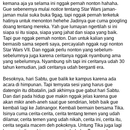
kemana aja ya selama ini nggak pernah nonton hahaha.
Gue sebenernya mulai
notice
tentang Star Wars jaman-
jaman mulai suka buka 9gag, tapi nggak pernah terketuk
hatinya untuk menonton hehehe Jadinya gue cuma googling
doang tentang mereka. Yah gue lumayan ngertilah si ini
siapa si itu siapa, siapa yang jahat dan siapa yang baik.
Tapi gue nggak pernah nonton. Dan untuk kalian yang
bernasib sama seperti saya, percayalah nggak rugi nonton
Star Wars VII. Dan nggak perlu nonton yang sebelum-
sebelumnya juga karena ceritanya nggak nyambung ama
yang sebelumnya. Nyambung sih tapi ini ceritanya udah 30
tahun kemudian, jadi ceritanya udah berganti era.
Besoknya, hari Sabtu, gue balik ke kampus karena ada
acara di himpunan. Tapi ternyata sesi yang harus gue
datengin itu dibatalin, jadi akhirnya gue gabut hari Sabtu.
Dan dari pada hidup gue makin nggak jelas karena gue
akan mikir aneh-aneh saat gue sendirian, lebih baik gue
kembali lagi ke Jatinangor. Kembali bermain bersama Tika.
Isinya cuma cerita-cerita, cerita tentang temen yang udah
dilamar, cerita temen yang udah nikah, cerita ini, cerita itu,
cerita segala macem deh pokoknya. Untung Tika juga lagi