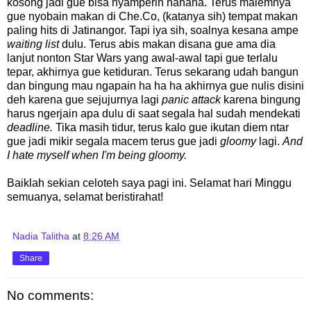
kosong jadi gue bisa nyamperin hahaha. Terus malemnya
gue nyobain makan di Che.Co, (katanya sih) tempat makan
paling hits di Jatinangor. Tapi iya sih, soalnya kesana ampe
waiting list
dulu. Terus abis makan disana gue ama dia
lanjut nonton Star Wars yang awal-awal tapi gue terlalu
tepar, akhirnya gue ketiduran. Terus sekarang udah bangun
dan bingung mau ngapain ha ha ha akhirnya gue nulis disini
deh karena gue sejujurnya lagi
panic attack
karena bingung
harus ngerjain apa dulu di saat segala hal sudah mendekati
deadline.
Tika masih tidur, terus kalo gue ikutan diem ntar
gue jadi mikir segala macem terus gue jadi
gloomy
lagi.
And
I hate myself when I'm being gloomy.
Baiklah sekian celoteh saya pagi ini. Selamat hari Minggu
semuanya, selamat beristirahat!
Nadia Talitha
at
8:26 AM
Share
No comments: