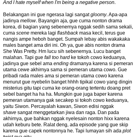
And I hate myself when I'm being a negative person
.
Belakangan ini gue ngerasa lagi sangat
gloomy
. Apa-apa
jadinya
mellow
. Bayangin aja, gue cuma nonton drama
korea, di bagian yang sebenernya nggak sedih sama sekali,
cuma
scene
mereka lagi
flashback
masa kecil, terus gue
nangis ampe heboh banget. Sumpah lebay abis wakakaka
males banget ama diri ini. Oh ya, gue abis nonton drama
She Was Pretty. Hm lucu sih sebenernya. Lucu banget
malahan. Tapi gue
fall too hard
ke tokoh cowo keduanya,
jadinya gue sebel ama
ending
dramanya karena si pemeran
utama cewe akhirnya sama si pemeran utama cowo. Gue
pribadi rada males ama si pemeran utama cowo karena
menurut gue nyebelin banget hhhh tipikal cowo yang dingin
misterius gitu tapi cuma ke orang-orang tertentu doang pret
sebel banget ha ha ha. Mungkin gue juga baper karena
pemeran utamanya gak secakep si tokoh cowo keduanya,
yaitu Siwon. Percayalah kawan, Siwon edisi nggak
shave
sangat menggetarkan jiwa dan raga. Dan pada
akhirnya, gue bahkan nggak nyelesain nonton hixx karena
udah keburu bete. Ralat deng, ada episode yang gue skip
karena gue capek nontonnya he. Tapi lumayan sih ada
plot
twist
-nya gitu.